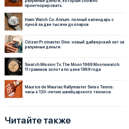
разумные деньги, который сложно
проигнорировать
Haim Watch Co. Annum: полный календарь с
луной за две тысячи долларов
Citizen Promaster Dive: новый дайверский хит за
разумные деньги
Swatch Mission To The Moon 1969 Moonswatch:
11 граммов золота по цене 1969 года
Maurice de Mauriac Rallymaster Swiss Tennis:
часы к 130-летию швейцарского тенниса
Читайте также