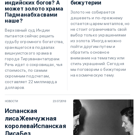
индийских богов? А
бижутерии
может золото храма
Золото не собирается
Падманабхасвами
дешеветь и по-прежнему
наше?
остается царем металлов, но
не стоит ограничивать свой
Верховный суд Индии
выбор только украшениями
пытается сейчас решить
из золота. Иногда можно
судьбу огромного богатства,
пойти другим путем и
хранящегося в подвалах
обратить основное
вишнуистского храма в
внимание на тематику или
городе Тируванантапурам.
стиль украшений. Сегодня
Речь идет о сокровищах, чья
мы поговорим о бижутерии
стоимость, по самым
на космическую тему.
скромным подсчетам,
составляет 22 миллиарда
долларов.
НОВОСТИ
23.07.2018
Испанская
лисаЖемчужная
королеваИспанская
ЛисаБез