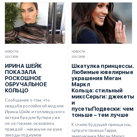
НОВОСТИ
НОВОСТИ
23.07.2018
23.07.2018
ИРИНА ШЕЙК
Шкатулка принцессы.
ПОКАЗАЛА
Любимые ювелирные
РОСКОШНОЕ
украшения Меган
ОБРУЧАЛЬНОЕ
Маркл
КОЛЬЦО
Кольца: стильный
миксСерьги: джекеты
Сообщения о том, что
и
свадьба российской модели
пусетыПодвески: чем
Ирины Шейк и голливудского
тоньше – тем лучше
актера Брэдли Купера уже
не за горами, оказались
К стилю будущей принцессы,
правдой - накануне на руке
супруги принца Гарри,
звезды подиумов
американки Меган Маркл