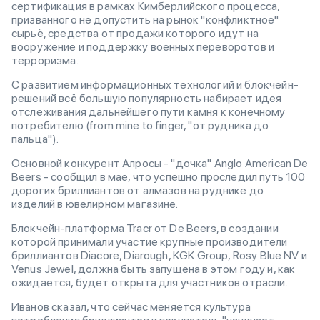
сертификация в рамках Кимберлийского процесса,
призванного не допустить на рынок "конфликтное"
сырьё, средства от продажи которого идут на
вооружение и поддержку военных переворотов и
терроризма.
С развитием информационных технологий и блокчейн-
решений всё большую популярность набирает идея
отслеживания дальнейшего пути камня к конечному
потребителю (from mine to finger, "от рудника до
пальца").
Основной конкурент Алросы - "дочка" Anglo American De
Beers - сообщил в мае, что успешно проследил путь 100
дорогих бриллиантов от алмазов на руднике до
изделий в ювелирном магазине.
Блокчейн-платформа Tracr от De Beers, в создании
которой принимали участие крупные производители
бриллиантов Diacore, Diarough, KGK Group, Rosy Blue NV и
Venus Jewel, должна быть запущена в этом году и, как
ожидается, будет открыта для участников отрасли.
Иванов сказал, что сейчас меняется культура