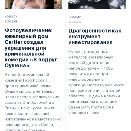
НОВОСТИ
НОВОСТИ
23.07.2018
23.07.2018
Фотоувеличение:
Драгоценности как
ювелирный дом
инструмент
Cartier создал
инвестирования
украшения для
Рынок драгоценных
криминальной
металлов и ювелирных
комедии «8 подруг
изделий достаточно
Оушена»
непредсказуем. Чтобы
получить доход при
В новой криминальной
инвестировании в
комедии Гэри Росса о
драгоценности нужно иметь
предприимчивой семье
неплохие знания в данной
Оушен сыграла не только
области. Но даже новички
целая плеяда голливудских
при должном старании и
звезд от Энн Хэтэуэй до
удаче могут остаться в
Рианны, но и... украшения:
хорошем плюсе.
колье Jeanne Toussaint,
изготовленное в мастерских
ювелирного дома Cartier,
стало полноправным