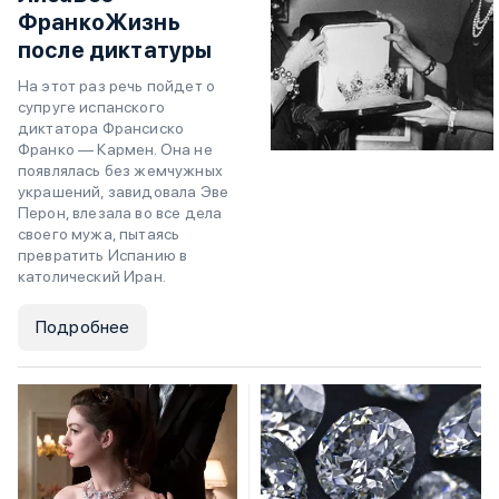
ФранкоЖизнь
после диктатуры
На этот раз речь пойдет о
супруге испанского
диктатора Франсиско
Франко — Кармен. Она не
появлялась без жемчужных
украшений, завидовала Эве
Перон, влезала во все дела
своего мужа, пытаясь
превратить Испанию в
католический Иран.
Подробнее