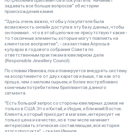
потребления бриллиантов и покупатель "начинает
задавать все больше вопросов" об истории
происхождения камня.
"Здесь очень важно, чтобы у покупателя была
возможность онлайн доступа в эту базу данных, чтобы
он понимал... что в этой цепочке не присутствуют какие-
то токсичные элементы, которые могут повлиять на
клиентское восприятие", - сказал глава Алросы в
кулуарах в годового собрания Совета по
ответственным практикам в ювелирном деле
(Responsible Jewellery Council).
По словам Иванова, пока планируется внедрять систему
на ассортименте от двух каратов и выше, так как это
проще, чем с мелким сырьем, и более востребовано
конечным потребителем бриллиантов данного
сегмента.
"Есть большой запрос со стороны ювелирных домов не
только в США. Это и Китай, и Индия, и Ближний Восток.
Клиента, который приходит в магазин, интересует не
только цена и качество, но в том числе начинает
интересовать этическая составляющая, вся история
этого продукта", - сказал Иванов.