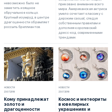
невозможно было не
приковано внимание всего
заметить изящное
мира. Американская актриса
обручальное кольцо.
умело сочетает классику с
Крупный изумруд в центре
дерзким casual, следуя
драгоценности обрамляет
собственным правилам и
россыпь бриллиантов.
дополняя королевский
дресс-код современными
трендами.
НОВОСТИ
НОВОСТИ
23.07.2018
23.07.2018
Кому принадлежат
Космос и метеориты
золото и
в ювелирных
драгоценности
украшениях и