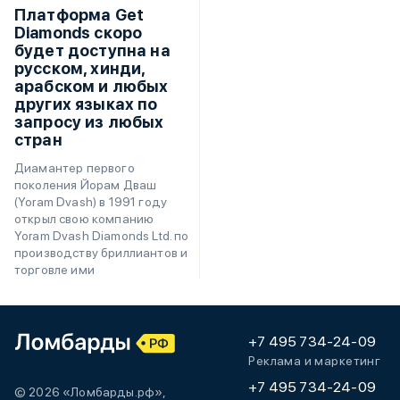
Платформа Get
Diamonds скоро
будет доступна на
русском, хинди,
арабском и любых
других языках по
запросу из любых
стран
Диамантер первого
поколения Йорам Дваш
(Yoram Dvash) в 1991 году
открыл свою компанию
Yoram Dvash Diamonds Ltd. по
производству бриллиантов и
торговле ими
+7 495 734-24-09
Реклама и маркетинг
+7 495 734-24-09
© 2026 «Ломбарды.рф»,