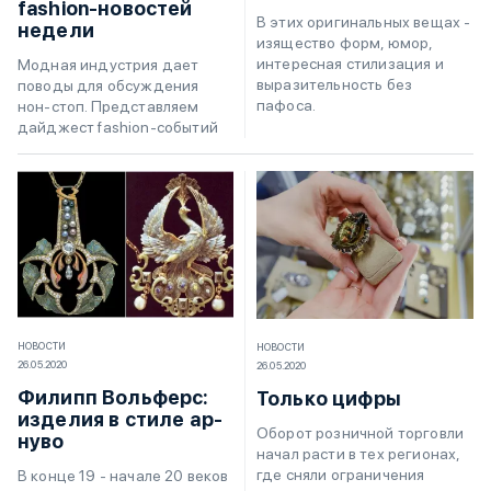
fashion-новостей
В этих оригинальных вещах -
недели
изящество форм, юмор,
интересная стилизация и
Модная индустрия дает
выразительность без
поводы для обсуждения
пафоса.
нон-стоп. Представляем
дайджест fashion-событий
НОВОСТИ
НОВОСТИ
26.05.2020
26.05.2020
Филипп Вольферс:
Только цифры
изделия в стиле ар-
Оборот розничной торговли
нуво
начал расти в тех регионах,
где сняли ограничения
В конце 19 - начале 20 веков