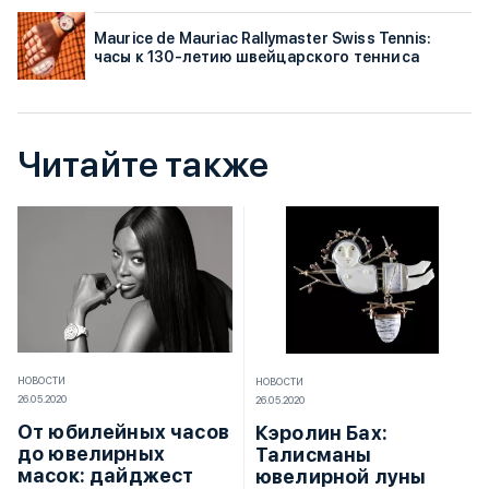
Maurice de Mauriac Rallymaster Swiss Tennis:
часы к 130-летию швейцарского тенниса
Читайте также
НОВОСТИ
НОВОСТИ
26.05.2020
26.05.2020
От юбилейных часов
Кэролин Бах:
до ювелирных
Талисманы
масок: дайджест
ювелирной луны