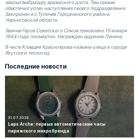
закрыл амбразуру вражеского дзота. Тем самым
обеспечил успех наступления своего подразделения.
Захоронен в с.Тупичев Городнянского района
Черниговской области.
Звание Героя Советского Союза присвоено 15 января
1944 года, посмертно. Награжден орденом Ленина.
В честь Клавдия Красноярова названы улица в городе
Якутске и теплоход.
Последние новости
31.07.2026
Laps Arche: первые автоматические часы
парижского микробренда