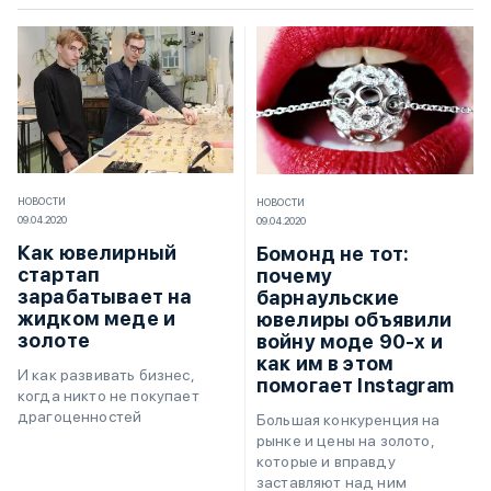
НОВОСТИ
НОВОСТИ
09.04.2020
09.04.2020
Как ювелирный
Бомонд не тот:
стартап
почему
зарабатывает на
барнаульские
жидком меде и
ювелиры объявили
золоте
войну моде 90-х и
как им в этом
И как развивать бизнес,
помогает Instagram
когда никто не покупает
драгоценностей
Большая конкуренция на
рынке и цены на золото,
которые и вправду
заставляют над ним