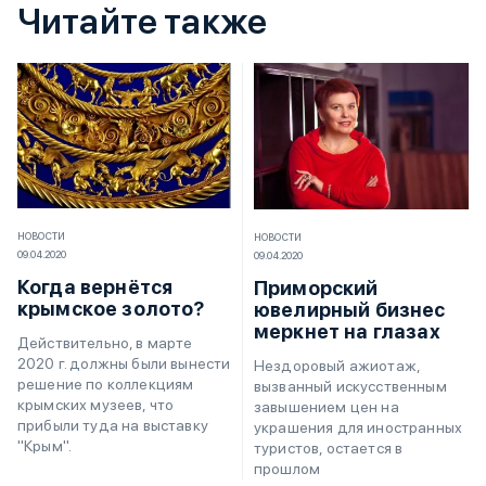
Читайте также
НОВОСТИ
НОВОСТИ
09.04.2020
09.04.2020
Когда вернётся
Приморский
крымское золото?
ювелирный бизнес
меркнет на глазах
Действительно, в марте
2020 г. должны были вынести
Нездоровый ажиотаж,
решение по коллекциям
вызванный искусственным
крымских музеев, что
завышением цен на
прибыли туда на выставку
украшения для иностранных
"Крым".
туристов, остается в
прошлом