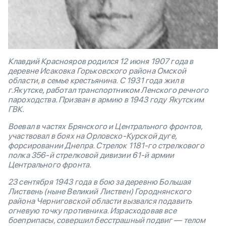
Клавдий Краснояров родился 12 июня 1907 года в
деревне Исаковка Горьковского района Омской
области, в семье крестьянина. С 1931 года жил в
г.Якутске, работал транспортником Ленского речного
пароходства. Призван в армию в 1943 году Якутским
ГВК.
Воевал в частях Брянского и Центрального фронтов,
участвовал в боях на Орловско-Курской дуге,
форсировании Днепра. Стрелок 1181-го стрелкового
полка 356-й стрелковой дивизии 61-й армии
Центрального фронта.
23 сентября 1943 года в бою за деревню Большая
Листвень (ныне Великий Листвен) Городнянского
района Черниговской области вызвался подавить
огневую точку противника. Израсходовав все
боеприпасы, совершил бесстрашный подвиг — телом