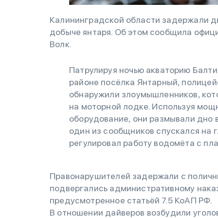
Калининградской области задержали дв
добыче янтаря. Об этом сообщила офи
Волк.
Патрулируя ночью акваторию Балти
районе посёлка Янтарный, полицей
обнаружили злоумышленников, кот
на моторной лодке. Используя мощ
оборудование, они размывали дно в
один из сообщников спускался на г
регулировал работу водомёта с пл
Правонарушителей задержали с поличны
подвергались административному наказ
предусмотренное статьёй 7.5 КоАП РФ.
В отношении дайверов возбудили уголов