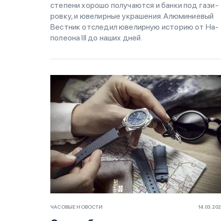
сте­пе­ни хо­ро­шо по­лу­ча­ют­ся и бан­ки под га­зи­
ро­в­ку, и юве­ли­р­ные укра­ше­ния. Алю­ми­ни­е­вый
Ве­ст­ник от­сле­дил юве­ли­р­ную ис­то­рию от На­
по­лео­на III до на­ших дней.
ЧАСОВЫЕ НОВОСТИ
14.03.20