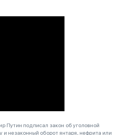
ир Путин подписал закон об уголовной
 и незаконный оборот янтаря, нефрита или