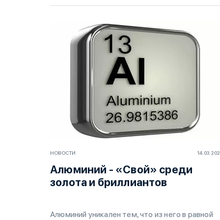
НОВОСТИ
14.03.20
Алюминий - «Свой» среди
золота и бриллиантов
Алю­ми­ний уни­ка­лен тем, что из не­го в рав­ной