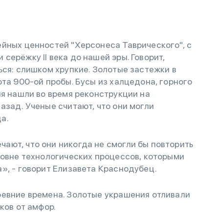
йных ценностей "Херсонеса Таврического", с
серёжку II века до нашей эры. Говорит,
ься: слишком хрупкие. Золотые застежки в
ота 900-ой пробы. Бусы из халцедона, горного
ия нашли во время реконструкции на
азад. Ученые считают, что они могли
а.
ают, что они никогда не смогли бы повторить
ровне технологических процессов, которыми
», - говорит Елизавета Краснодубец.
ревние времена. Золотые украшения отливали
ков от амфор.