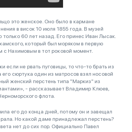
льцо это женское. Оно было в кармане
ения в висок 10 июля 1855 года. В музей
только 60 лет назад. Его принес Иван Лысак.
хамского, который был моряком в первую
 с Нахимовым в тот роковой момент.
и если не рвать пуговицы, то что-то брать из
а его сюртука один из матросов взял носовой
ный женский перстень типа "Маркиз" из
иантами», - рассказывает Владимир Клюев,
Черноморского флота.
ила его до конца дней, потому он и завещал
ирала. Но какой даме принадлежал перстень?
вета нет до сих пор. Официально Павел