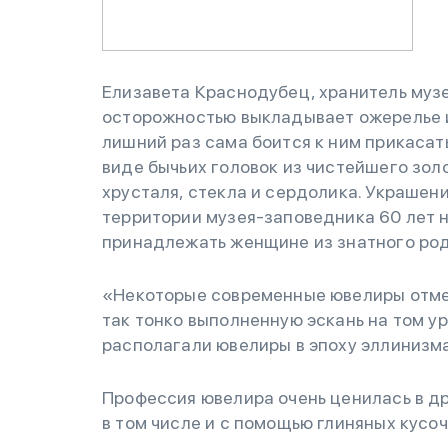
Елизавета Краснодубец, хранитель музе
осторожностью выкладывает ожерелье и 
лишний раз сама боится к ним прикасат
виде бычьих головок из чистейшего зол
хрусталя, стекла и сердолика. Украшен
территории музея-заповедника 60 лет н
принадлежать женщине из знатного род
«Некоторые современные ювелиры отмеч
так тонко выполненную эскань на том у
располагали ювелиры в эпоху эллинизма
Профессия ювелира очень ценилась в д
в том числе и с помощью глиняных кусоч