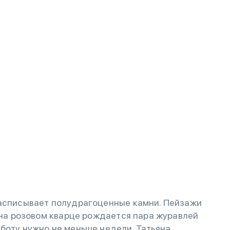
расписывает полудрагоценные камни. Пейзажи
с на розовом кварце рождается пара журавлей
боту нужно не меньше недели. Татьяна