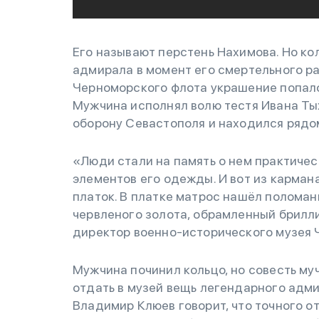
Его называют перстень Нахимова. Но ко
адмирала в момент его смертельного ран
Черноморского флота украшение попало 
Мужчина исполнял волю тестя Ивана Ты
оборону Севастополя и находился рядом
«Люди стали на память о нем практическ
элементов его одежды. И вот из карман
платок. В платке матрос нашёл поломан
червленого золота, обрамленный брилл
директор военно-исторического музея 
Мужчина починил кольцо, но совесть муч
отдать в музей вещь легендарного адм
Владимир Клюев говорит, что точного от