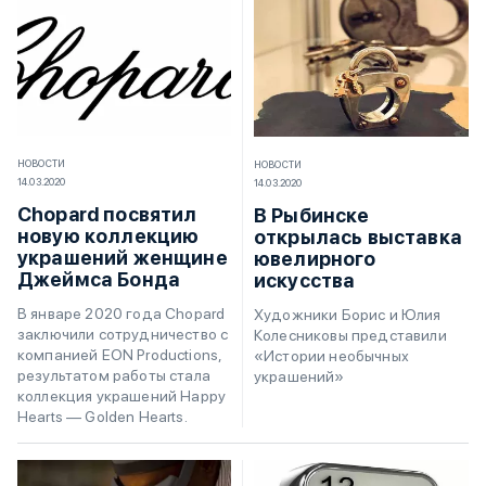
НОВОСТИ
НОВОСТИ
14.03.2020
14.03.2020
Chopard посвятил
В Рыбинске
новую коллекцию
открылась выставка
украшений женщине
ювелирного
Джеймса Бонда
искусства
В январе 2020 года Chopard
Художники Борис и Юлия
заключили сотрудничество с
Колесниковы представили
компанией EON Productions,
«Истории необычных
результатом работы стала
украшений»
коллекция украшений Happy
Hearts — Golden Hearts.