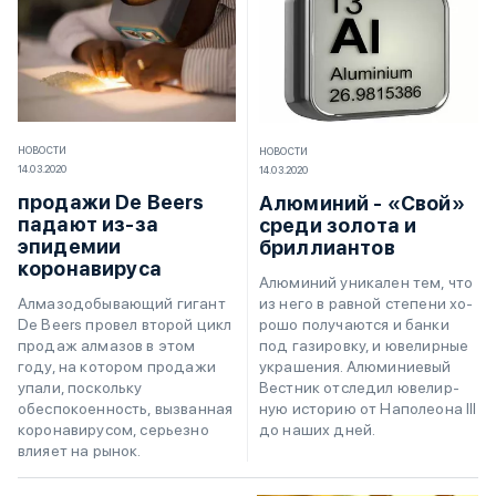
НОВОСТИ
НОВОСТИ
14.03.2020
14.03.2020
продажи De Beers
Алюминий - «Свой»
падают из-за
среди золота и
эпидемии
бриллиантов
коронавируса
Алю­ми­ний уни­ка­лен тем, что
из не­го в рав­ной сте­пе­ни хо­
Алмазодобывающий гигант
ро­шо по­лу­ча­ют­ся и бан­ки
De Beers провел второй цикл
под га­зи­ро­в­ку, и юве­ли­р­ные
продаж алмазов в этом
укра­ше­ния. Алю­ми­ни­е­вый
году, на котором продажи
Ве­ст­ник от­сле­дил юве­ли­р­
упали, поскольку
ную ис­то­рию от На­по­лео­на III
обеспокоенность, вызванная
до на­ших дней.
коронавирусом, серьезно
влияет на рынок.