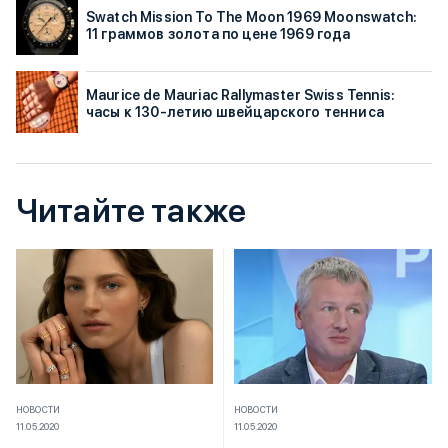
Swatch Mission To The Moon 1969 Moonswatch:
11 граммов золота по цене 1969 года
Maurice de Mauriac Rallymaster Swiss Tennis:
часы к 130-летию швейцарского тенниса
Читайте также
НОВОСТИ
НОВОСТИ
11.05.2020
11.05.2020