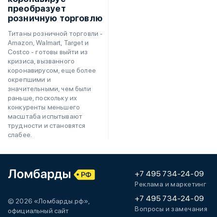
преобразует
розничную торговлю
Титаны розничной торговли -
Amazon, Walmart, Target и
Costco - готовы выйти из
кризиса, вызванного
коронавирусом, еще более
окрепшими и
значительными, чем были
раньше, поскольку их
конкуренты меньшего
масштаба испытывают
трудности и становятся
слабее.
+7 495 734-24-09
Реклама и маркетинг
+7 495 734-24-09
© 2026 «Ломбарды.рф»,
Вопросы и замечания
официальный сайт