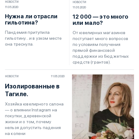
НОВОСТИ
НОВОСТИ
11.05.2020
11.05.2020
Нужна ли отрасли
12 000 — это много
гильотина?
или мало?
Пандемия притупила
От ювелирных магазинов
гильотину... и в узком месте
поступает много вопросов
она треснула.
по условиям получения
прямой финансовой
поддержки из бюджетных
средств (грантов).
НОВОСТИ
11.05.2020
Изолированные в
Тагиле.
Хозяйка ювелирного салона
— о влиянии Instagram на
покупки, деревенской
жизни и о том, почему
нельзя допустить падения
на колени