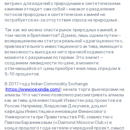
витрин» для изделий с природными и синтетическими
камнями отпадет сам собой – никакого разделения
потоков природных и синтетических камней не
потребуется из-за отсутствия спроса на природные...
Так как же можно спасти рынок природных камней, в
том числе и бриллиантов? Думаю, лишь одним путем –
возвращением им статуса реальной «драгоценности»,
привлекательного инвестиционного актива, имеющего
возможность выхода из него при необходимости в
моменте с разумными потерями. Это значит –
созданием ликвидности по цене, в моменте
отличающейся от цены приобретения лишь спредом в
5-10 процентов.
В 2017 году Indian Commodity Exchange
(
https://www.icexindia.com/
) начала торги фьючерсами на
алмазы. Что частично позволило рассматривать алмазы
как активы для инвестиций. Известен ряд проектов и в
России. Например, Владислав Докучаев, доцент
кафедры Инвестиции и инновации Финансового
Университета при Правительстве РФ, совместно с
Павлом Баранниковым («Diamond Moscow Club») в
конце прошлого года затеяли очередной проект, смысл