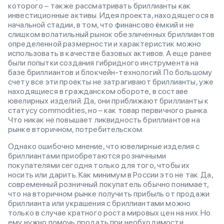
которого – также рассматривать бриллианты как
инвестиционные активы. Идея проекта, находящегося в
начальной стадии, в том, что финансово ёмкий и не
слишком волатильный рынок обезличенных бриллиантов
определенной размерности и характеристик можно
использовать в качестве базовых активов. А еще ранее
были попытки создания гибридного инструмента на
базе бриллиантов и блокчейн-технологий. По большому
счету все эти проекты не затрагивают бриллианты, уже
находящиеся в гражданском обороте, в составе
ювелирных изделий. Да, они приближают бриллианты к
статусу commodities, но – как товар первичного рынка.
Что никак не повышает ликвидность бриллиантов на
рынке вторичном, потребительском.
Однако ошибочно мнение, что ювелирные изделия с
бриллиантами приобретаются розничными
покупателями сегодня только для того, чтобы их
носить или дарить. Как минимум в России это не так. Да,
современный розничный покупатель обычно понимает,
что на вторичном рынке получить прибыль от продажи
бриллианта или украшения с бриллиантами можно
только в случае кратного роста мировых цен на них. Но
ему нужно помочь продать при необходимости