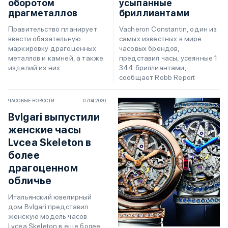
оборотом
усыпанные
драгметаллов
бриллиантами
Правительство планирует
Vacheron Constantin, один из
ввести обязательную
самых известных в мире
маркировку драгоценных
часовых брендов,
металлов и камней, а также
представил часы, усеянные 1
изделий из них
344 бриллиантами,
сообщает Robb Report
ЧАСОВЫЕ НОВОСТИ
07.04.2020
Bvlgari выпустили
женские часы
Lvcea Skeleton в
более
драгоценном
обличье
Итальянский ювелирный
дом Bvlgari представил
женскую модель часов
Lvcea Skeleton в еще более