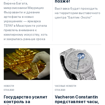
позже!
Вирена Багата,
микромозаики Маурицио
Выставка будет проходить
Фьораванти и древние
на территории выставочного
артефакты в новых
центра "Балтик-Экспо"
украшениях — ярмарка
TEFAF в Маастрихте успела
привлечь внимание к
ювелирному искусству, хоть
и закрылась раньше срока
НОВОСТИ
ЧАСОВЫЕ НОВОСТИ
07.04.2020
07.04.2020
Государство усилит
Vacheron Constantin
контроль за
представляет часы,