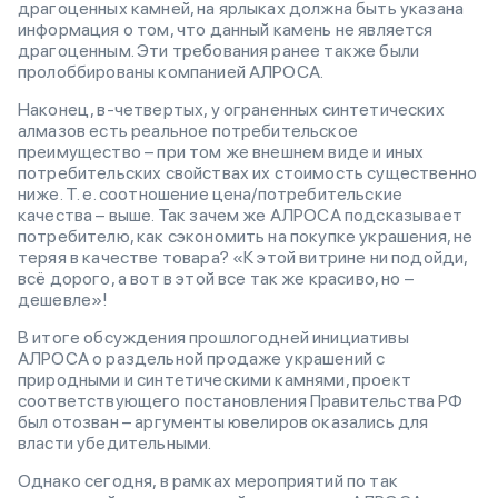
драгоценных камней, на ярлыках должна быть указана
информация о том, что данный камень не является
драгоценным. Эти требования ранее также были
пролоббированы компанией АЛРОСА.
Наконец, в-четвертых, у ограненных синтетических
алмазов есть реальное потребительское
преимущество – при том же внешнем виде и иных
потребительских свойствах их стоимость существенно
ниже. Т. е. соотношение цена/потребительские
качества – выше. Так зачем же АЛРОСА подсказывает
потребителю, как сэкономить на покупке украшения, не
теряя в качестве товара? «К этой витрине ни подойди,
всё дорого, а вот в этой все так же красиво, но –
дешевле»!
В итоге обсуждения прошлогодней инициативы
АЛРОСА о раздельной продаже украшений с
природными и синтетическими камнями, проект
соответствующего постановления Правительства РФ
был отозван – аргументы ювелиров оказались для
власти убедительными.
Однако сегодня, в рамках мероприятий по так