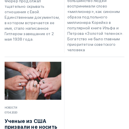
большинство людей
Фюрер продолжал
воспринимали слово
тщательно скрывать
«миллионер», как синоним
отношения с Евой.
образа подпольного
Единственным документом,
миллионера Корейко в
в котором встречается ее
популярной книге Ильфа и
имя, стало написанное
Петрова «Золотой теленок».
Гитлером завещание от 2
Богатство не было главным
мая 1938 года.
приоритетом советского
человека
НОВОСТИ
07.04.2020
Ученые из США
призвали не носить