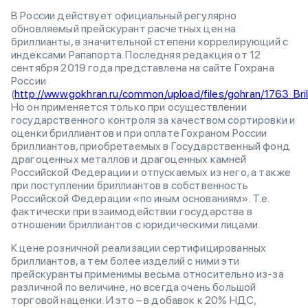
В России действует официальный регулярно
обновляемый прейскурант расчетных цен на
бриллианты, в значительной степени коррелирующий с
индексами Рапапорта. Последняя редакция от 12
сентября 2019 года представлена на сайте Гохрана
России
(
http://www.gokhran.ru/common/upload/files/gohran/1763_Bri
Но он применяется только при осуществлении
государственного контроля за качеством сортировки и
оценки бриллиантов и при оплате Гохраном России
бриллиантов, приобретаемых в Государственный фонд
драгоценных металлов и драгоценных камней
Российской Федерации и отпускаемых из него, а также
при поступлении бриллиантов в собственность
Российской Федерации «по иным основаниям». Т.е.
фактически при взаимодействии государства в
отношении бриллиантов с юридическими лицами.
К цене розничной реализации сертифицированных
бриллиантов, а тем более изделий с ними эти
прейскуранты применимы весьма относительно из-за
различной по величине, но всегда очень большой
торговой наценки. И это – в добавок к 20% НДС,