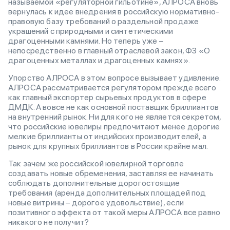
называемой «регуляторной гильотине», АЛРОСА вновь
вернулась к идее внедрения в российскую нормативно-
правовую базу требований о раздельной продаже
украшений с природными и синтетическими
драгоценными камнями. Но теперь уже –
непосредственно в главный отраслевой закон, ФЗ «О
драгоценных металлах и драгоценных камнях».
Упорство АЛРОСА в этом вопросе вызывает удивление.
АЛРОСА рассматривается регулятором прежде всего
как главный экспортер сырьевых продуктов в сфере
ДМДК. А вовсе не как основной поставщик бриллиантов
на внутренний рынок. Ни для кого не является секретом,
что российские ювелиры предпочитают менее дорогие
мелкие бриллианты от индийских производителей, а
рынок для крупных бриллиантов в России крайне мал.
Так зачем же российской ювелирной торговле
создавать новые обременения, заставляя ее начинать
соблюдать дополнительные дорогостоящие
требования (аренда дополнительных площадей под
новые витрины – дорогое удовольствие), если
позитивного эффекта от такой меры АЛРОСА все равно
никакого не получит?