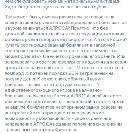
чем спекулировать некими материальными активами.
Худо-бедно, всегда что-то остается на руках.
Так может быть, именно развитием активности на
спекулятивном рынке сертифицированных бриллиантов
и нужно заниматься АЛРОСА? Понятно, что без
должной ликвидности объектов спекуляции ни о каких
объемах рынка говорить не приходится. А что в России?
Купить сертифицированный бриллиант в запаянной
коробочке россиянин может, но что он с ним потом
может сделать? Да ничего, кроме как его хранить. Или
использовать в составе ювелирного изделия на заказ. А
продать по разумной цене – нет. Можно отнести его в
ломбард, с потерей порядка 90% затраченных на
покупку денег. К сожалению, обратный выкуп
бриллиантов никто не предусматривает… У
единственного мощного игрока на алмазно-
бриллиантовом рынке России, АЛРОСА, иной интерес –
реализация собственного товара. Зарабатывать крохи
на выкупе бриллиантов на вторичном рынке совсем не
интересно. Хотя в принципе технологические
возможности у компании есть - свое ограночное
направление АЛРОСА недавно пополнила смоленским
гранильным заводом «Кристалл».