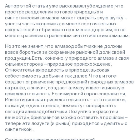
Автор этой статьи уже высказывал убеждение, что
простое разделении потоков природных и
синтетических алмазов может сыграть злую шутку –
увести часть экономных и менее состоятельных
покупателей от бриллиантов к менее дорогим, но не
менее красивым ограненным синтетическим алмазам.
Но это не значит, что алмазодобытчики не должны
вовсе бороться за сохранение рыночной доли своей
продукции. Есть, конечно, у природного алмаза и своя
сильная сторона – природное происхождение.
Относительная редкость в природе, высокая
себестоимость добычи и так далее. Что в итоге
создает ограничение предложений природных алмазов
на рынке, а значит, создает алмазу инвестиционную
привлекательность. Если мировой спрос сохранится.
Инвестиционная привлекательность – это главное и,
пожалуй, единственное, чем могут оперировать
сегодня алмазодобытчики. Лозунги о «красоте и
вечности» бриллиантов можно оставить в прошлом –
теперь эти лозунги (и рынки) приходится «делить» с
синтетикой…
Однако поддержание инвестиционной