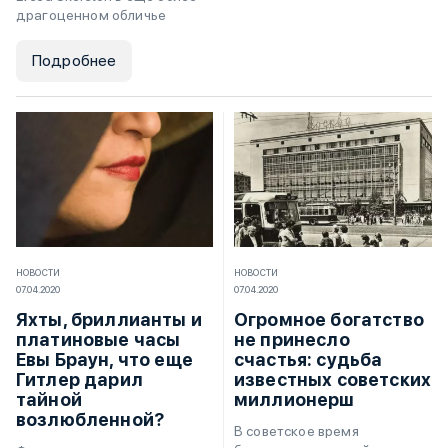
драгоценном обличье
Подробнее
НОВОСТИ
НОВОСТИ
07.04.2020
07.04.2020
Яхты, бриллианты и
Огромное богатство
платиновые часы
не принесло
Евы Браун, что еще
счастья: судьба
Гитлер дарил
известных советских
тайной
миллионерш
возлюбленной?
В советское время