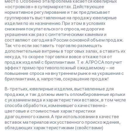
место. Особенно эта проблема касается ювелирных
«островков» в супермаркетах. Действующее
нормативное регулирование и так предписывает
группировать выставленные на продажу ювелирные
изделия по их назначению. При этом в условиях
снижения покупательского спроса, недорогие
украшения как раз с синтетическими камнями и
составляют сегодня в России основной объем продаж.
Так что если заставить торговлю размещать
дополнительные витрины в торговых залах, а ставить их
некуда, то скорее торговля и вовсе откажется от
продаж изделий с бриллиантами. Т. е. АЛРОСА получит
эффект прямо противоположный ожидаемому – не
повышение спроса на внутреннем рынке на украшения с
бриллиантами, а, напротив, сокращение продаж!
В-третьих, ювелирные изделия, выставленные для
продажи, и так должны иметь опломбированные ярлыки
с указанием вида и характеристики вставок, в том числе
способа обработки, изменившего качественно-
цветовые и стоимостные характеристики
драгоценного камня. А при использовании в качестве
вставок материалов искусственного происхождения,
обладающих характеристиками (свойствами)