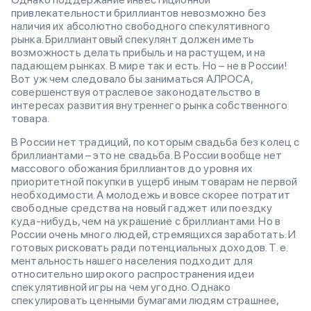
привлекательности бриллиантов невозможно без
наличия их абсолютно свободного спекулятивного
рынка. Бриллиантовый спекулянт должен иметь
возможность делать прибыль и на растущем, и на
падающем рынках. В мире так и есть. Но – не в России!
Вот уж чем следовало бы заниматься АЛРОСА,
совершенствуя отраслевое законодательство в
интересах развития внутреннего рынка собственного
товара.
В России нет традиций, по которым свадьба без колец с
бриллиантами – это не свадьба. В России вообще нет
массового обожания бриллиантов до уровня их
приоритетной покупки в ущерб иным товарам не первой
необходимости. А молодежь и вовсе скорее потратит
свободные средства на новый гаджет или поездку
куда-нибудь, чем на украшение с бриллиантами. Но в
России очень много людей, стремящихся заработать. И
готовых рисковать ради потенциальных доходов. Т. е.
ментальность нашего населения подходит для
относительно широкого распространения идеи
спекулятивной игры на чем угодно. Однако
спекулировать ценными бумагами людям страшнее,