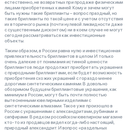
естественно, не возвратных при продаже физическими
лицами приобретенных камней. Кому и зачем могут
быть нужны такие бриллианты – вопрос праздный, но
такие бриллианты по такой цене и с учетом отсутствия
их вторичного рынка (почти нулевой ликвидности даже
с существенным дисконтом) ни в коем случае не могут
сегодня рассматриваться как инвестиционные
объекты.
Таким образом, в России равна нулю и инвестиционная
привлекательность бриллиантов в целом. И только
очень далекие от понимания истинной ценности
бриллиантов люди продолжат приобретать украшения
с природными бриллиантами, если будет возможность
приобретения схожих украшений с гораздо менее
дорогими синтетическими камнями. В довольно
обозримом будущем бриллиантовые украшения, как
минимум в России, могут быть почти полностью
вытесненными ювелирными изделиями с
синтетическими алмазами. Такое уже произошло в
России с украшениями с александритами, рубинами и
сапфирами. В редком российском ювелирном магазине
кто-то из продавцов видел когда-либо настоящий,
природный александрит. И вопрос «раздельных