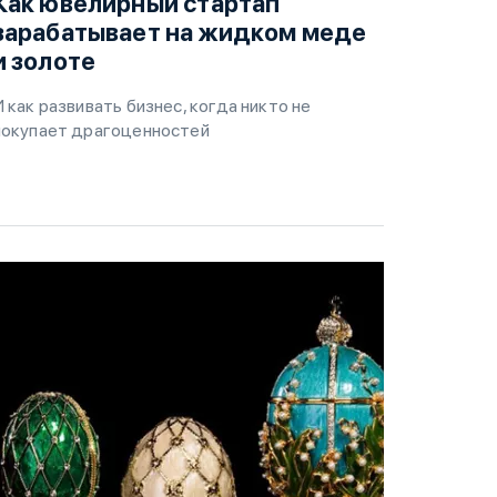
Как ювелирный стартап
зарабатывает на жидком меде
и золоте
И как развивать бизнес, когда никто не
покупает драгоценностей