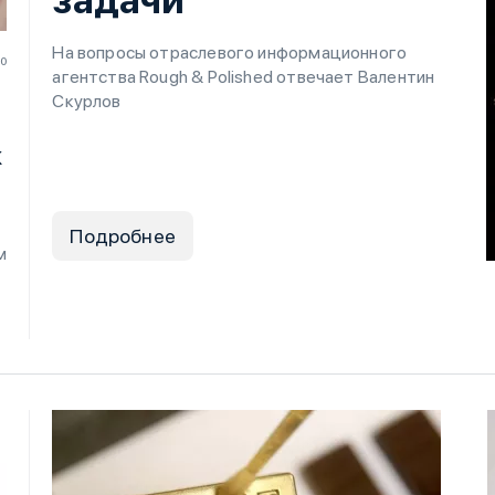
На вопросы отраслевого информационного
20
агентства Rough & Polished отвечает Валентин
Скурлов
к
Подробнее
м