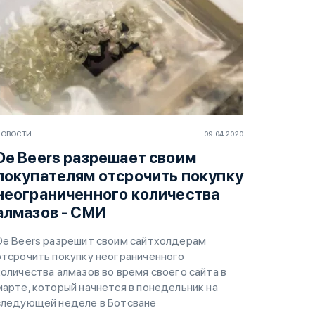
НОВОСТИ
09.04.2020
De Beers разрешает своим
покупателям отсрочить покупку
неограниченного количества
алмазов - СМИ
De Beers разрешит своим сайтхолдерам
отсрочить покупку неограниченного
количества алмазов во время своего сайта в
марте, который начнется в понедельник на
следующей неделе в Ботсване