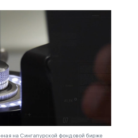
ванная на Сингапурской фондовой бирже