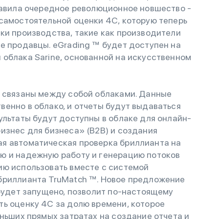
тавила очередное революционное новшество -
самостоятельной оценки 4C, которую теперь
ки производства, такие как производители
е продавцы. eGrading ™ будет доступен на
облака Sarine, основанной на искусственном
, связаны между собой облаками. Данные
енно в облако, и отчеты будут выдаваться
ультаты будут доступны в облаке для онлайн-
изнес для бизнеса» (B2B) и создания
я автоматическая проверка бриллианта на
ю и надежную работу и генерацию потоков
ию использовать вместе с системой
бриллианта TruMatch ™. Новое предложение
 будет запущено, позволит по-настоящему
ть оценку 4C за долю времени, которое
еньших прямых затратах на создание отчета и