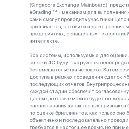
(Singapore Exchange Mainboard), предс
eGrading ™ - механизм для выполнения 
сами смогут проводить участники цепоч
бриллиантов, оптовики и даже розничны
предприятиях, оснащенных технологией 
интеллекте.
Все системы, используемые для оценки
оценки 4C будут загружены непосредств
без вмешательства человека. Затем рез
доступа в рамках проведения сделок «б
последующих отчетов. Внутрипроцессна
каждой стадии обеспечит согласованну
данных, которые можно будет по желан
распознавания характерных признаков 
по оценке бриллиантов, как только оно
объективно и последовательно проводи
требуется в настоящее время, но при м