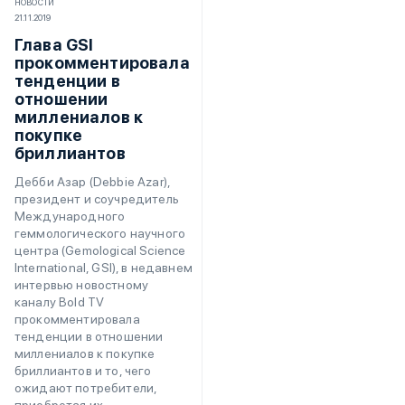
НОВОСТИ
21.11.2019
Глава GSI
прокомментировала
тенденции в
отношении
миллениалов к
покупке
бриллиантов
Дебби Азар (Debbie Azar),
президент и соучредитель
Международного
геммологического научного
центра (Gemological Science
International, GSI), в недавнем
интервью новостному
каналу Bold TV
прокомментировала
тенденции в отношении
миллениалов к покупке
бриллиантов и то, чего
ожидают потребители,