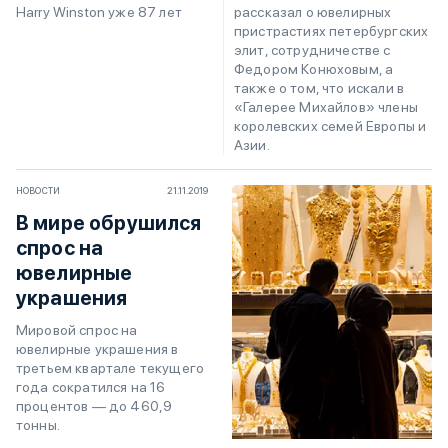
Harry Winston уже 87 лет
рассказал о ювелирных
пристрастиях петербургских
элит, сотрудничестве с
Федором Конюховым, а
также о том, что искали в
«Галерее Михайлов» члены
королевских семей Европы и
Азии.
НОВОСТИ
21.11.2019
В мире обрушился
спрос на
ювелирные
украшения
Мировой спрос на
ювелирные украшения в
третьем квартале текущего
года сократился на 16
процентов — до 460,9
тонны.