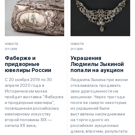
НОВОСТИ
НОВОСТИ
21.11.2019
21.11.2019
Фаберже и
Украшения
придворные
Людмилы Зыкиной
ювелиры России
попали на аукцион
С 20 ноября 2019 по 30
Людмила Зыкина при жизни
апреля 2020 года в
отказывалась продавать
Историческом музее
свои драгоценности на
пройдет выставка "Фаберже
аукционах. Через три года
и придворные ювелиры",
после ее смерти некоторые
посвященная российскому
из украшений были
ювелирному искусству
выставлены наследниками
второй половины ХIХ —
на торги одного из
начала ХХ века,
российских аукционных
домов, впрочем, результаты