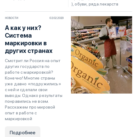
), обуви, ряда лекарств
НОВОСТИ
02.02.2020
А как у них?
Система
маркировки в
других странах
Смотрит ли Россия на опыт
других государств по
работе с маркировкой?
Конечно! Многие страны
уже давно «подружились»
с ней и сделали свои
выводы. Однако результаты
понравились не всем.
Расскажем про мировой
опыт в работе с
маркировкой
Подробнее