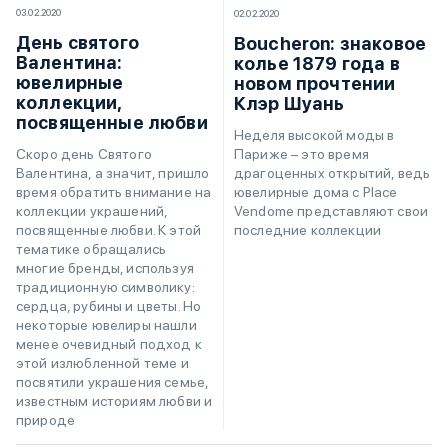
03.02.2020
02.02.2020
День святого
Boucheron: знаковое
Валентина:
колье 1879 года в
ювелирные
новом прочтении
коллекции,
Клэр Шуань
посвященные любви
Неделя высокой моды в
Париже – это время
Скоро день Святого
драгоценных открытий, ведь
Валентина, а значит, пришло
ювелирные дома с Place
время обратить внимание на
Vendome представляют свои
коллекции украшений,
последние коллекции
посвященные любви. К этой
тематике обращались
многие бренды, используя
традиционную символику:
сердца, рубины и цветы. Но
некоторые ювелиры нашли
менее очевидный подход к
этой излюбленной теме и
посвятили украшения семье,
известным историям любви и
природе