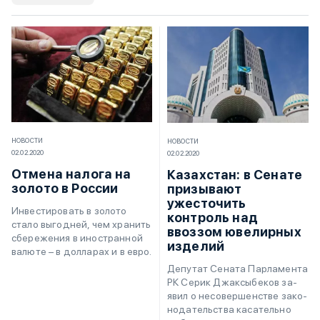
НОВОСТИ
НОВОСТИ
02.02.2020
02.02.2020
Отмена налога на
Казахстан: в Сенате
золото в России
призывают
ужесточить
Инвестировать в золото
контроль над
стало выгодней, чем хранить
ввоззом ювелирных
сбережения в иностранной
изделий
валюте – в долларах и в евро.
Де­пу­тат Се­на­та Пар­ла­мен­та
РК Се­рик Джа­к­сы­бе­ков за­
явил о не­со­вер­шен­стве за­ко­
но­да­тель­ства ка­са­тель­но