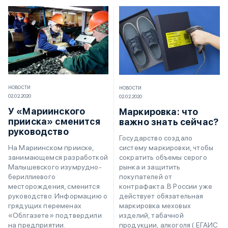
НОВОСТИ
НОВОСТИ
02.02.2020
02.02.2020
У «Мариинского
Маркировка: что
прииска» сменится
важно знать сейчас?
руководство
Государство создало
систему маркировки, чтобы
На Мариинском прииске,
сократить объемы серого
занимающемся разработкой
рынка и защитить
Малышевского изумрудно-
покупателей от
бериллиевого
контрафакта. В России уже
месторождения, сменится
действует обязательная
руководство. Информацию о
маркировка меховых
грядущих переменах
изделий, табачной
«Облгазете» подтвердили
продукции, алкоголя ( ЕГАИС
на предприятии.