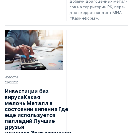
до­бы­чи дра­го­цен­ных ме­тал­
лов на тер­ри­то­рии РК, пе­ре­
да­ет кор­ре­с­пон­дент МИА
«Ка­з­ин­форм».
НОВОСТИ
02.02.2020
Инвестиции без
вирусаКакая
мелочь Металл в
состоянии кипения Где
еще используется
палладий Лучшие
друзья
дедушек Эксклюзивная