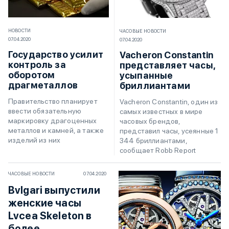
НОВОСТИ
ЧАСОВЫЕ НОВОСТИ
07.04.2020
07.04.2020
Государство усилит
Vacheron Constantin
контроль за
представляет часы,
оборотом
усыпанные
драгметаллов
бриллиантами
Правительство планирует
Vacheron Constantin, один из
ввести обязательную
самых известных в мире
маркировку драгоценных
часовых брендов,
металлов и камней, а также
представил часы, усеянные 1
изделий из них
344 бриллиантами,
сообщает Robb Report
ЧАСОВЫЕ НОВОСТИ
07.04.2020
Bvlgari выпустили
женские часы
Lvcea Skeleton в
более