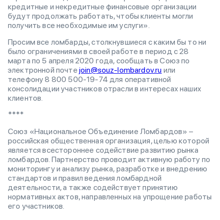
кредитные и некредитные финансовые организации
будут продолжать работать, чтобы клиенты могли
получить все необходимые им услуги».
Просим все ломбарды, столкнувшиеся с каким бы то ни
было ограничениями в своей работе в период с 28
марта по 5 апреля 2020 года, сообщать в Союз по
электронной почте
join@souz-lombardov.ru
или
телефону 8 800 500-19-74 для оперативной
консолидации участников отрасли в интересах наших
клиентов.
****
Союз «Национальное Объединение Ломбардов» –
российская общественная организация, целью которой
является всестороннее содействие развитию рынка
ломбардов. Партнерство проводит активную работу по
мониторингу и анализу рынка, разработке и внедрению
стандартов и правил ведения ломбардной
деятельности, а также содействует принятию
нормативных актов, направленных на упрощение работы
его участников.