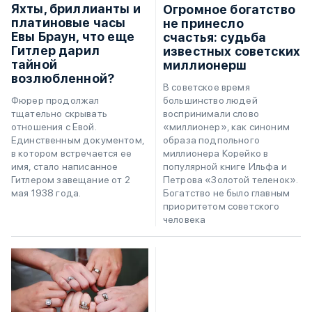
Яхты, бриллианты и
Огромное богатство
платиновые часы
не принесло
Евы Браун, что еще
счастья: судьба
Гитлер дарил
известных советских
тайной
миллионерш
возлюбленной?
В советское время
большинство людей
Фюрер продолжал
воспринимали слово
тщательно скрывать
«миллионер», как синоним
отношения с Евой.
образа подпольного
Единственным документом,
миллионера Корейко в
в котором встречается ее
популярной книге Ильфа и
имя, стало написанное
Петрова «Золотой теленок».
Гитлером завещание от 2
Богатство не было главным
мая 1938 года.
приоритетом советского
человека