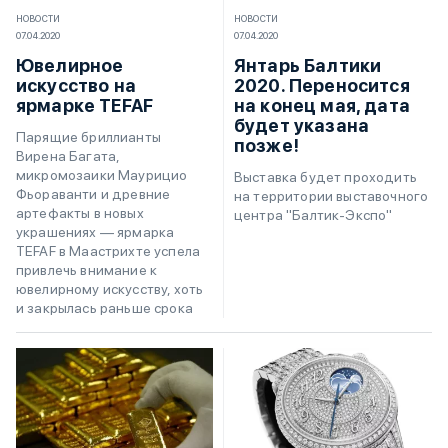
НОВОСТИ
НОВОСТИ
07.04.2020
07.04.2020
Ювелирное
Янтарь Балтики
искусство на
2020. Переносится
ярмарке TEFAF
на конец мая, дата
будет указана
Парящие бриллианты
позже!
Вирена Багата,
микромозаики Маурицио
Выставка будет проходить
Фьораванти и древние
на территории выставочного
артефакты в новых
центра "Балтик-Экспо"
украшениях — ярмарка
TEFAF в Маастрихте успела
привлечь внимание к
ювелирному искусству, хоть
и закрылась раньше срока