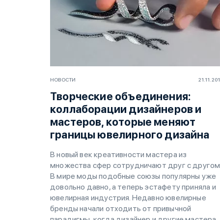
НОВОСТИ
21.11.20
Творческие объединения:
коллаборации дизайнеров и
мастеров, которые меняют
границы ювелирного дизайна
В новый век креативности мастера из
множества сфер сотрудничают друг с другом
В мире моды подобные союзы популярны уже
довольно давно, а теперь эстафету приняла и
ювелирная индустрия. Недавно ювелирные
бренды начали отходить от привычной
парадигмы, когда дизайнер и другие мастера