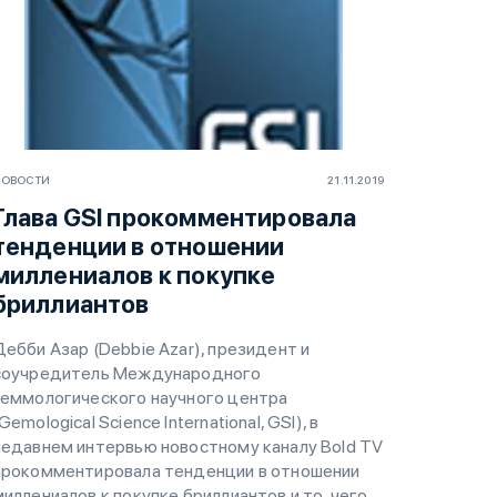
НОВОСТИ
21.11.2019
Глава GSI прокомментировала
тенденции в отношении
миллениалов к покупке
бриллиантов
Дебби Азар (Debbie Azar), президент и
соучредитель Международного
геммологического научного центра
Gemological Science International, GSI), в
недавнем интервью новостному каналу Bold TV
прокомментировала тенденции в отношении
миллениалов к покупке бриллиантов и то, чего