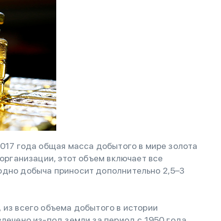
2017 года общая масса добытого в мире золота
 организации, этот объем включает все
одно добыча приносит дополнительно 2,5–3
 из всего объема добытого в истории
лечено из-под земли за период с 1950 года.