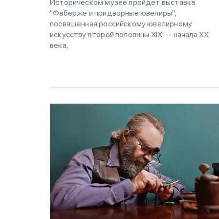
Историческом музее пройдет выставка
"Фаберже и придворные ювелиры",
посвященная российскому ювелирному
искусству второй половины ХIХ — начала ХХ
века,