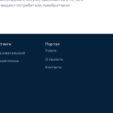
ожидают потребители, приобретая их.
йтинги
Портал
Услуги
ьзовательский
О проекте
ный список
Контакты