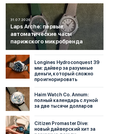
31.07.2026
Laps Arche: первые
автоматические часы
парижского микробренда
Longines Hydroconquest 39
мм: дайвер за разумные
деньги, который сложно
проигнорировать
Haim Watch Co. Annum:
полный календарь с луной
за две тысячи долларов
Citizen Promaster Dive:
новый дайверский хит за