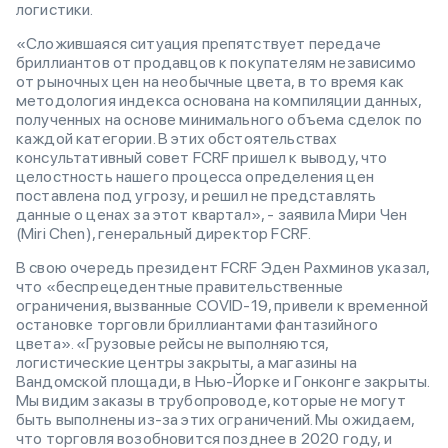
логистики.
«Сложившаяся ситуация препятствует передаче
бриллиантов от продавцов к покупателям независимо
от рыночных цен на необычные цвета, в то время как
методология индекса основана на компиляции данных,
полученных на основе минимального объема сделок по
каждой категории. В этих обстоятельствах
консультативный совет FCRF пришел к выводу, что
целостность нашего процесса определения цен
поставлена под угрозу, и решил не представлять
данные о ценах за этот квартал», - заявила Мири Чен
(Miri Chen), генеральный директор FCRF.
В свою очередь президент FCRF Эден Рахминов указал,
что «беспрецедентные правительственные
ограничения, вызванные COVID-19, привели к временной
остановке торговли бриллиантами фантазийного
цвета». «Грузовые рейсы не выполняются,
логистические центры закрыты, а магазины на
Вандомской площади, в Нью-Йорке и Гонконге закрыты.
Мы видим заказы в трубопроводе, которые не могут
быть выполнены из-за этих ограничений. Мы ожидаем,
что торговля возобновится позднее в 2020 году, и