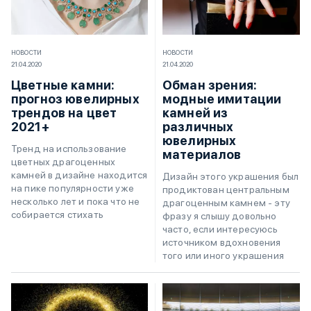
НОВОСТИ
НОВОСТИ
21.04.2020
21.04.2020
Цветные камни:
Обман зрения:
прогноз ювелирных
модные имитации
трендов на цвет
камней из
2021+
различных
ювелирных
Тренд на использование
материалов
цветных драгоценных
камней в дизайне находится
Дизайн этого украшения был
на пике популярности уже
продиктован центральным
несколько лет и пока что не
драгоценным камнем - эту
собирается стихать
фразу я слышу довольно
часто, если интересуюсь
источником вдохновения
того или иного украшения