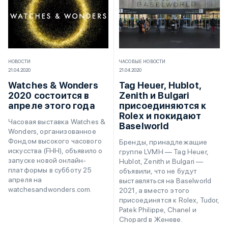
НОВОСТИ
ЧАСОВЫЕ НОВОСТИ
21.04.2020
21.04.2020
Watches & Wonders
Tag Heuer, Hublot,
2020 состоится в
Zenith и Bulgari
апреле этого года
присоединяются к
Rolex и покидают
Часовая выставка Watches &
Baselworld
Wonders, организованное
Фондом высокого часового
Бренды, принадлежащие
искусства (FHH), объявило о
группе LVMH — Tag Heuer,
запуске новой онлайн-
Hublot, Zenith и Bulgari —
платформы в субботу 25
объявили, что не будут
апреля на
выставляться на Baselworld
watchesandwonders.com.
2021, а вместо этого
присоединятся к Rolex, Tudor,
Patek Philippe, Chanel и
Chopard в Женеве.