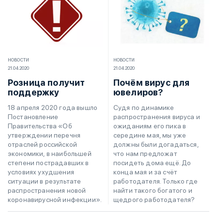
НОВОСТИ
НОВОСТИ
21.04.2020
21.04.2020
Розница получит
Почём вирус для
поддержку
ювелиров?
18 апреля 2020 года вышло
Судя по динамике
Постановление
распространения вируса и
Правительства «Об
ожиданиям его пика в
утверждении перечня
середине мая, мы уже
отраслей российской
должны были догадаться,
экономики, в наибольшей
что нам предложат
степени пострадавших в
посидеть дома ещё. До
условиях ухудшения
конца мая и за счёт
ситуации в результате
работодателя. Только где
распространения новой
найти такого богатого и
коронавирусной инфекции».
щедрого работодателя?