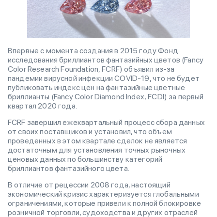
Впервые с момента создания в 2015 году Фонд
исследования бриллиантов фантазийных цветов (Fancy
Color Research Foundation, FCRF) объявил из-за
пандемии вирусной инфекции COVID-19, что не будет
публиковать индекс цен на фантазийные цветные
бриллианты (Fancy Color Diamond Index, FCDI) за первый
квартал 2020 года.
FCRF завершил ежеквартальный процесс сбора данных
от своих поставщиков и установил, что объем
проведенных в этом квартале сделок не является
достаточным для установления точных рыночных
ценовых данных по большинству категорий
бриллиантов фантазийного цвета.
В отличие от рецессии 2008 года, настоящий
экономический кризис характеризуется глобальными
ограничениями, которые привели к полной блокировке
розничной торговли, судоходства и других отраслей