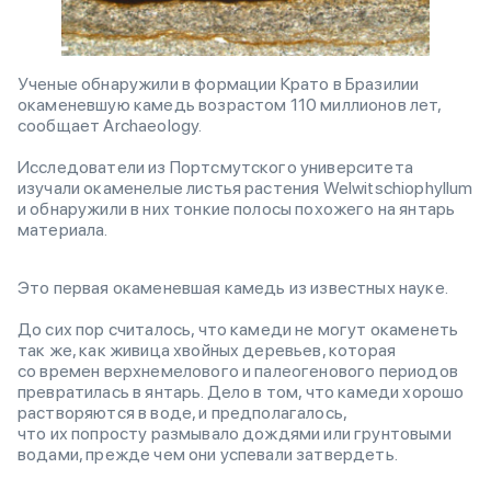
Ученые обнаружили в формации Крато в Бразилии
окаменевшую камедь возрастом 110 миллионов лет,
сообщает Archaeology.
Исследователи из Портсмутского университета
изучали окаменелые листья растения Welwitschiophyllum
и обнаружили в них тонкие полосы похожего на янтарь
материала.
Это первая окаменевшая камедь из известных науке.
До сих пор считалось, что камеди не могут окаменеть
так же, как живица хвойных деревьев, которая
со времен верхнемелового и палеогенового периодов
превратилась в янтарь. Дело в том, что камеди хорошо
растворяются в воде, и предполагалось,
что их попросту размывало дождями или грунтовыми
водами, прежде чем они успевали затвердеть.