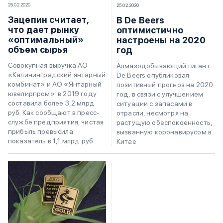
25.02.2020
25.02.2020
Зацепин считает,
В De Beers
что дает рынку
оптимистично
«оптимальный»
настроены на 2020
объем сырья
год
Совокупная выручка АО
Алмазодобывающий гигант
«Калининградский янтарный
De Beers опубликовал
комбинат» и АО «Янтарный
позитивный прогноз на 2020
ювелирпром» в 2019 году
год, в связи с улучшением
составила более 3,2 млрд
ситуации с запасами в
руб. Как сообщают в пресс-
отрасли, несмотря на
службе предприятия, чистая
растущую обеспокоенность,
прибыль превысила
вызванную коронавирусом в
показатель в 1,1 млрд руб
Китае