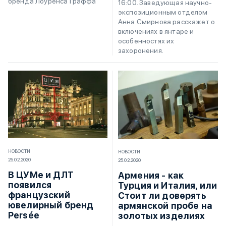
бренда Лоуренса Граффа
16:00. Заведующая научно-
экспозиционным отделом
Анна Смирнова расскажет о
включениях в янтаре и
особенностях их
захоронения.
НОВОСТИ
НОВОСТИ
25.02.2020
25.02.2020
В ЦУМе и ДЛТ
Армения - как
появился
Турция и Италия, или
французский
Стоит ли доверять
ювелирный бренд
армянской пробе на
Persée
золотых изделиях