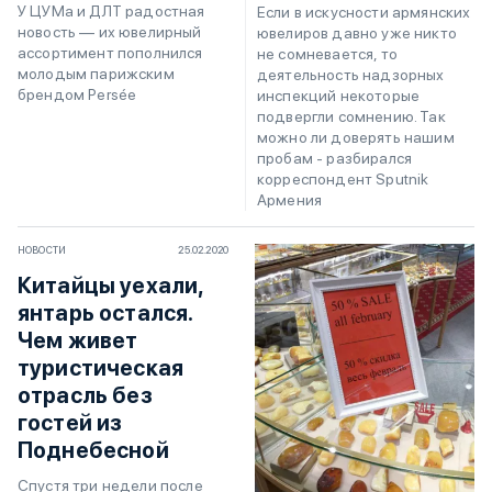
У ЦУМа и ДЛТ радостная
Если в искусности армянских
новость — их ювелирный
ювелиров давно уже никто
ассортимент пополнился
не сомневается, то
молодым парижским
деятельность надзорных
брендом Persée
инспекций некоторые
подвергли сомнению. Так
можно ли доверять нашим
пробам - разбирался
корреспондент Sputnik
Армения
НОВОСТИ
25.02.2020
Китайцы уехали,
янтарь остался.
Чем живет
туристическая
отрасль без
гостей из
Поднебесной
Спустя три недели после