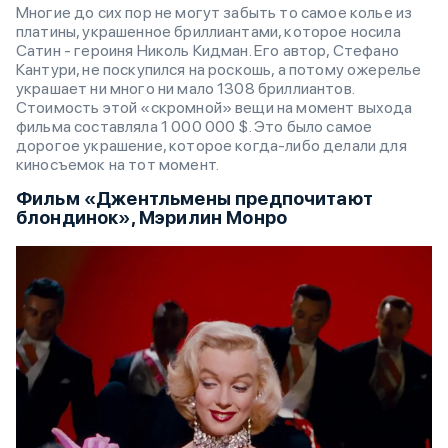
Многие до сих пор не могут забыть то самое колье из
платины, украшенное бриллиантами, которое носила
Сатин - героиня Николь Кидман. Его автор, Стефано
Кантури, не поскупился на роскошь, а потому ожерелье
украшает ни много ни мало 1308 бриллиантов.
Стоимость этой «скромной» вещи на момент выхода
фильма составляла 1 000 000 $. Это было самое
дорогое украшение, которое когда-либо делали для
киносъемок на тот момент.
Фильм «Джентльмены предпочитают
блондинок», Мэрилин Монро