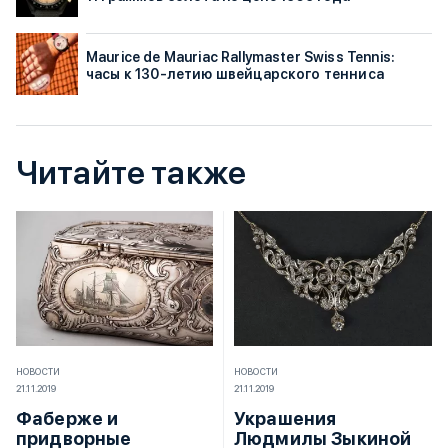
Maurice de Mauriac Rallymaster Swiss Tennis:
часы к 130-летию швейцарского тенниса
Читайте также
НОВОСТИ
НОВОСТИ
21.11.2019
21.11.2019
Фаберже и
Украшения
придворные
Людмилы Зыкиной