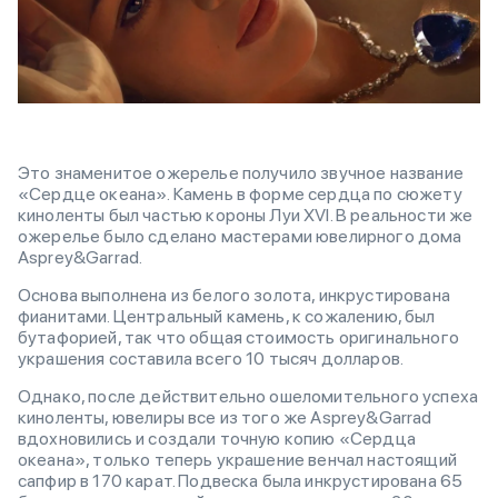
Это знаменитое ожерелье получило звучное название
«Сердце океана». Камень в форме сердца по сюжету
киноленты был частью короны Луи XVI. В реальности же
ожерелье было сделано мастерами ювелирного дома
Asprey&Garrad.
Основа выполнена из белого золота, инкрустирована
фианитами. Центральный камень, к сожалению, был
бутафорией, так что общая стоимость оригинального
украшения составила всего 10 тысяч долларов.
Однако, после действительно ошеломительного успеха
киноленты, ювелиры все из того же Asprey&Garrad
вдохновились и создали точную копию «Сердца
океана», только теперь украшение венчал настоящий
сапфир в 170 карат. Подвеска была инкрустирована 65