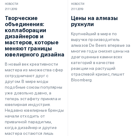
НОВОСТИ
НОВОСТИ
21.11.2019
21.11.2019
Творческие
Цены на алмазы
объединения:
рухнули
коллаборации
Крупнейший в мире по
дизайнеров и
выручке производитель
мастеров, которые
алмазов De Beers впервые за
меняют границы
многие годы снизил цены на
ювелирного дизайна
драгоценные камни всех
категорий в качестве
В новый век креативности
реакции на растущий
мастера из множества сфер
отраслевой кризис, пишет
сотрудничают друг с
Bloomberg.
другом. В мире моды
подобные союзы популярны
уже довольно давно, а
теперь эстафету приняла и
ювелирная индустрия.
Недавно ювелирные бренды
начали отходить от
привычной парадигмы,
когда дизайнер и другие
мастера остаются лишь