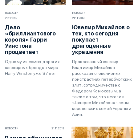
НОВОСТИ
НОВОСТИ
21.11.2019
21.11.2019
Дело
Ювелир Михайлов о
«бриллиантового
тех, кто сегодня
короля» Гарри
покупает
Уинстона
драгоценные
процветает
украшения
Одному из самых дорогих
Православный ювелир
ювелирных брендов мира
Владимир Михайлов
Harry Winston уже 87 лет
рассказал о ювелирных
пристрастиях петербургских
элит, сотрудничестве с
Федором Конюховым, а
также о том, что искали в
«Галерее Михайлов» члены
королевских семей Европы и
Азии.
НОВОСТИ
21.11.2019