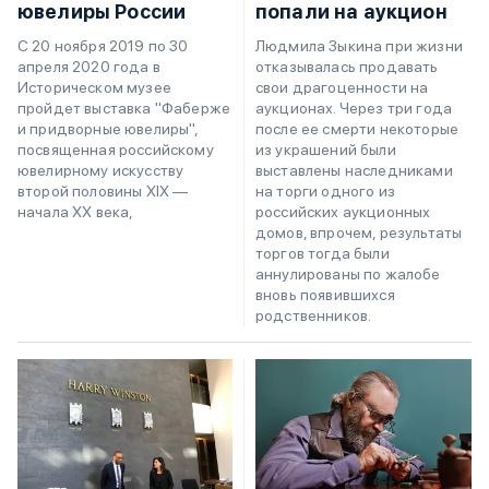
ювелиры России
попали на аукцион
С 20 ноября 2019 по 30
Людмила Зыкина при жизни
апреля 2020 года в
отказывалась продавать
Историческом музее
свои драгоценности на
пройдет выставка "Фаберже
аукционах. Через три года
и придворные ювелиры",
после ее смерти некоторые
посвященная российскому
из украшений были
ювелирному искусству
выставлены наследниками
второй половины ХIХ —
на торги одного из
начала ХХ века,
российских аукционных
домов, впрочем, результаты
торгов тогда были
аннулированы по жалобе
вновь появившихся
родственников.