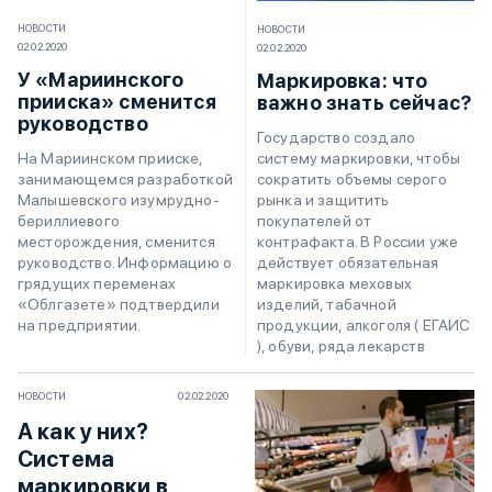
НОВОСТИ
НОВОСТИ
02.02.2020
02.02.2020
У «Мариинского
Маркировка: что
прииска» сменится
важно знать сейчас?
руководство
Государство создало
систему маркировки, чтобы
На Мариинском прииске,
сократить объемы серого
занимающемся разработкой
рынка и защитить
Малышевского изумрудно-
покупателей от
бериллиевого
контрафакта. В России уже
месторождения, сменится
действует обязательная
руководство. Информацию о
маркировка меховых
грядущих переменах
изделий, табачной
«Облгазете» подтвердили
продукции, алкоголя ( ЕГАИС
на предприятии.
), обуви, ряда лекарств
НОВОСТИ
02.02.2020
А как у них?
Система
маркировки в