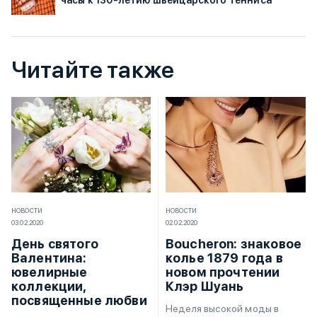
часы к 130-летию швейцарского тенниса
Читайте также
НОВОСТИ
НОВОСТИ
03.02.2020
02.02.2020
День святого
Boucheron: знаковое
Валентина:
колье 1879 года в
ювелирные
новом прочтении
коллекции,
Клэр Шуань
посвященные любви
Неделя высокой моды в