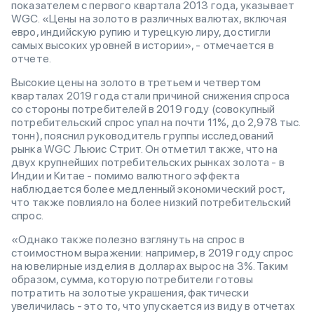
показателем с первого квартала 2013 года, указывает
WGC. «Цены на золото в различных валютах, включая
евро, индийскую рупию и турецкую лиру, достигли
самых высоких уровней в истории», - отмечается в
отчете.
Высокие цены на золото в третьем и четвертом
кварталах 2019 года стали причиной снижения спроса
со стороны потребителей в 2019 году (совокупный
потребительский спрос упал на почти 11%, до 2,978 тыс.
тонн), пояснил руководитель группы исследований
рынка WGC Льюис Стрит. Он отметил также, что на
двух крупнейших потребительских рынках золота - в
Индии и Китае - помимо валютного эффекта
наблюдается более медленный экономический рост,
что также повлияло на более низкий потребительский
спрос.
«Однако также полезно взглянуть на спрос в
стоимостном выражении: например, в 2019 году спрос
на ювелирные изделия в долларах вырос на 3%. Таким
образом, сумма, которую потребители готовы
потратить на золотые украшения, фактически
увеличилась - это то, что упускается из виду в отчетах