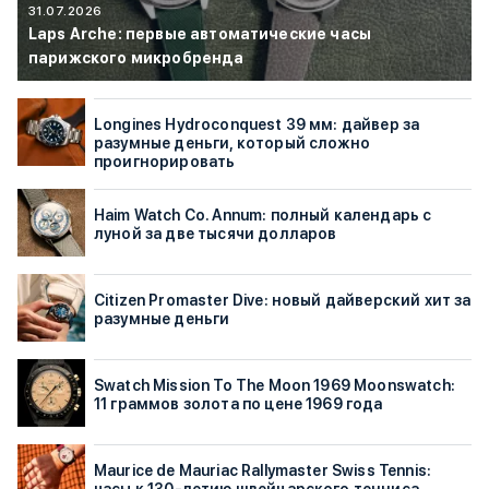
31.07.2026
Laps Arche: первые автоматические часы
парижского микробренда
Longines Hydroconquest 39 мм: дайвер за
разумные деньги, который сложно
проигнорировать
Haim Watch Co. Annum: полный календарь с
луной за две тысячи долларов
Citizen Promaster Dive: новый дайверский хит за
разумные деньги
Swatch Mission To The Moon 1969 Moonswatch:
11 граммов золота по цене 1969 года
Maurice de Mauriac Rallymaster Swiss Tennis: