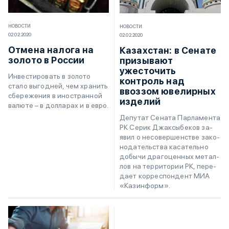
НОВОСТИ
НОВОСТИ
02.02.2020
02.02.2020
Отмена налога на
Казахстан: в Сенате
золото в России
призывают
ужесточить
Инвестировать в золото
контроль над
стало выгодней, чем хранить
ввоззом ювелирных
сбережения в иностранной
изделий
валюте – в долларах и в евро.
Де­пу­тат Се­на­та Пар­ла­мен­та
РК Се­рик Джа­к­сы­бе­ков за­
явил о не­со­вер­шен­стве за­ко­
но­да­тель­ства ка­са­тель­но
до­бы­чи дра­го­цен­ных ме­тал­
лов на тер­ри­то­рии РК, пе­ре­
да­ет кор­ре­с­пон­дент МИА
«Ка­з­ин­форм».