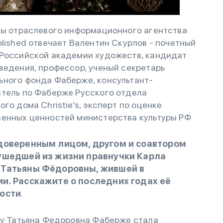
ы отраслевого информационного агентства
olished отвечает Валентин Скурлов - почетный
Российской академии художеств, кандидат
ведения, профессор, ученый секретарь
ного фонда Фаберже, консультант-
тель по Фаберже Русского отдела
го дома Christie’s, эксперт по оценке
енных ценностей министерства культуры РФ.
доверенным лицом, другом и соавтором
ушедшей из жизни правнучки Карла
Татьяны Фёдоровны, жившей в
и. Расскажите о последних годах её
ости
.
ду Татьяна Федоровна Фаберже стала