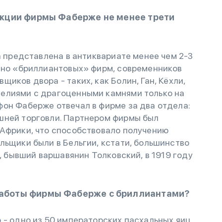
дукции фирмы Фаберже не менее трети
а представлена в антиквариате менее чем 2-3
енно «бриллиантовых» фирм, современников
иков двора - таких, как Болин, Ган, Кёхли,
елиями с драгоценными камнями только на
фон Фаберже отвечал в фирме за два отдела:
шней торговли. Партнером фирмы был
 Африки, что способствовало получению
льщики были в Бельгии, кстати, большинство
х, бывший варшавянин Толковский, в 1919 году
работы фирмы Фаберже с бриллиантами?
 - одно из 50 императорских пасхальных яиц,