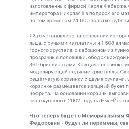
изготовленных фирмой Карла Фаберже. О
императора Николая II в подарок его м
по тем временам 24 600 золотых рублей
Яйцо установлено на основании из горн
льда, с ручьями из платины и 1 508 алм
горного хрусталя, с кабошоном из лунно
прозрачные половинки, ободок каждой 
360 бриллиантами. Каждая половинка у
моделирующей ледяные кристаллы. Сюр
решётчатую корзинку с двумя ручками, 
корзинке размещается изящный букет по
нефрита. На основании корзины выграви
было куплено в 2002 году на Нью-Йоркск
Что теперь будет с Мемориальным Ф
Федоровна - будут ли перемены, свя