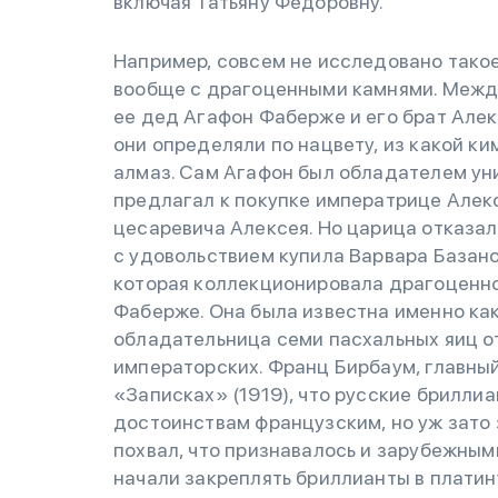
включая Татьяну Федоровну.
Например, совсем не исследовано такое
вообще с драгоценными камнями. Между
ее дед Агафон Фаберже и его брат Але
они определяли по нацвету, из какой к
алмаз. Сам Агафон был обладателем уни
предлагал к покупке императрице Алекс
цесаревича Алексея. Но царица отказала
с удовольствием купила Варвара Базано
которая коллекционировала драгоценнос
Фаберже. Она была известна именно как
обладательница семи пасхальных яиц о
императорских. Франц Бирбаум, главны
«Записках» (1919), что русские брилл
достоинствам французским, но уж зато
похвал, что признавалось и зарубежны
начали закреплять бриллианты в платину