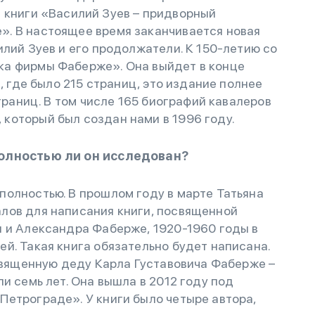
 книги «Василий Зуев – придворный
. В настоящее время заканчивается новая
илий Зуев и его продолжатели. К 150-летию со
ка фирмы Фаберже». Она выйдет в конце
а, где было 215 страниц, это издание полнее
страниц. В том числе 165 биографий кавалеров
который был создан нами в 1996 году.
полностью ли он исследован?
полностью. В прошлом году в марте Татьяна
лов для написания книги, посвященной
я и Александра Фаберже, 1920-1960 годы в
й. Такая книга обязательно будет написана.
освященную деду Карла Густавовича Фаберже –
и семь лет. Она вышла в 2012 году под
етрограде». У книги было четыре автора,