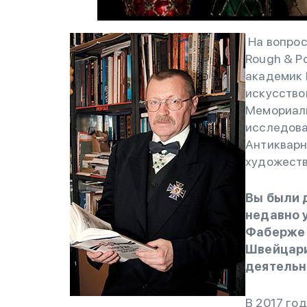
На вопрос
Rough & P
академик 
искусство
Мемориаль
исследова
Антикварно
художеств
Вы были 
недавно 
Фаберже 
Швейцари
деятельн
В 2017 го