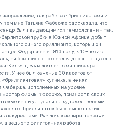
 направление, как работа с бриллиантами и
 тем мне Татьяна Фаберже рассказала, что
ксандр были выдающимися геммологами - так,
имберлитовой трубки в Южной Африке добыт
кального синего бриллианта, который он
андре Федоровне в 1914 году, к 10-летию
сь, ей бриллиант показался дорог. Тогда его
ва-Кельх, дочь иркутского миллионера,
ти. У нее был камень в 30 каратов от
 «бриллиантовая» купчиха, а не как
т Фаберже, исполненных на уровне
й мастер фирмы Фаберже, признает в своих
иантовые вещи уступали по художественным
 закрепка бриллиантов была выше всяких
ми конкурентами. Русские ювелиры первыми
, а ведь это филигранная работа.