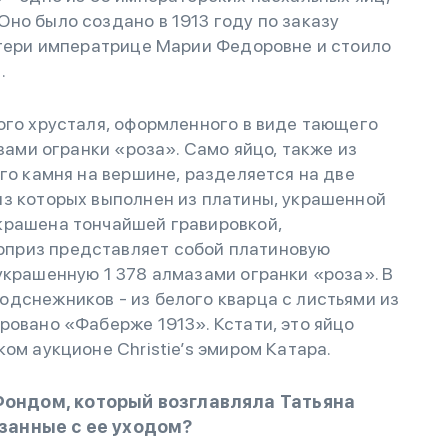
но было создано в 1913 году по заказу
атери императрице Марии Федоровне и стоило
.
ого хрусталя, оформленного в виде тающего
азами огранки «роза». Само яйцо, также из
го камня на вершине, разделяется на две
из которых выполнен из платины, украшенной
крашена тончайшей гравировкой,
приз представляет собой платиновую
украшенную 1 378 алмазами огранки «роза». В
дснежников - из белого кварца с листьями из
ровано «Фаберже 1913». Кстати, это яйцо
ом аукционе Christie’s эмиром Катара.
ондом, который возглавляла Татьяна
занные с ее уходом?