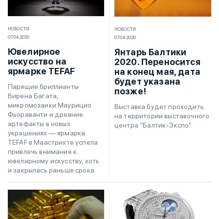
НОВОСТИ
НОВОСТИ
07.04.2020
07.04.2020
Ювелирное
Янтарь Балтики
искусство на
2020. Переносится
ярмарке TEFAF
на конец мая, дата
будет указана
Парящие бриллианты
позже!
Вирена Багата,
микромозаики Маурицио
Выставка будет проходить
Фьораванти и древние
на территории выставочного
артефакты в новых
центра "Балтик-Экспо"
украшениях — ярмарка
TEFAF в Маастрихте успела
привлечь внимание к
ювелирному искусству, хоть
и закрылась раньше срока