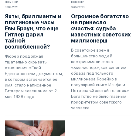
НОВОСТИ
НОВОСТИ
07.04.2020
07.04.2020
Яхты, бриллианты и
Огромное богатство
платиновые часы
не принесло
Евы Браун, что еще
счастья: судьба
Гитлер дарил
известных советских
тайной
миллионерш
возлюбленной?
В советское время
большинство людей
Фюрер продолжал
воспринимали слово
тщательно скрывать
«миллионер», как синоним
отношения с Евой.
образа подпольного
Единственным документом,
миллионера Корейко в
в котором встречается ее
популярной книге Ильфа и
имя, стало написанное
Петрова «Золотой теленок».
Гитлером завещание от 2
Богатство не было главным
мая 1938 года.
приоритетом советского
человека