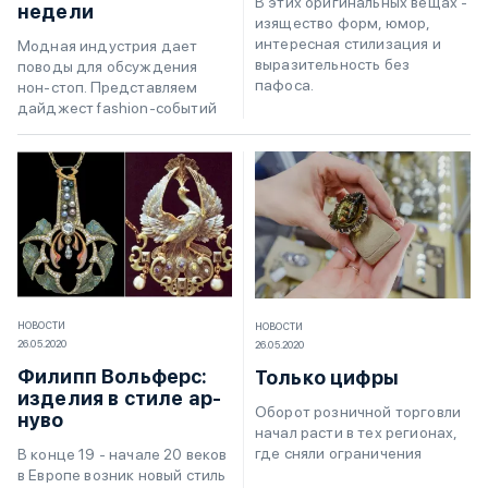
В этих оригинальных вещах -
недели
изящество форм, юмор,
интересная стилизация и
Модная индустрия дает
выразительность без
поводы для обсуждения
пафоса.
нон-стоп. Представляем
дайджест fashion-событий
НОВОСТИ
НОВОСТИ
26.05.2020
26.05.2020
Филипп Вольферс:
Только цифры
изделия в стиле ар-
Оборот розничной торговли
нуво
начал расти в тех регионах,
где сняли ограничения
В конце 19 - начале 20 веков
в Европе возник новый стиль