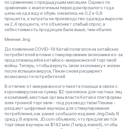
по сравнению с предыдущим месяцем. Однако по
сравнению с аналогичным периодом прошлого года
цены на одежду и обувь снизились на 0,2 и 0,8
процента, а затраты на производство одежды выросли
на 2,4 процента, что объясняет слабый спрос, а
себестоимость продукции была выше, чем обычно.
Мнение Jing
До появления COVID-19 Китай полагался на китайских
потребителей в плане стимулирования экономики из-за
продолжающейся китайско-американской торговой
войны. Теперь, чтобы вернуть свою экономику к жизни
после вспышки вируса, Пекин снова расширяет
возможности потребителей.
В отличие от американского пакета помощи в связи с
коронавирусом на сумму $2 триллиона для частных лиц
и компаний, местные органы власти Китая и платформы
электронной торговли - под руководством Пекина -
раздают цифровые ваучеры для стимулирования
потребления, как ранее сообщало издание Jing Daily. В
среду, 8 апреля, JD.com объявило, что предлагаются
торговые ваучеры на $142 млн (1 млрд юаней), чтобы