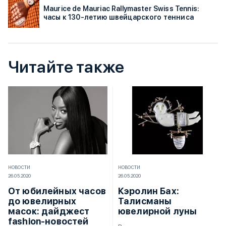
Maurice de Mauriac Rallymaster Swiss Tennis:
часы к 130-летию швейцарского тенниса
Читайте также
НОВОСТИ
НОВОСТИ
26.05.2020
26.05.2020
От юбилейных часов
Кэролин Бах:
до ювелирных
Талисманы
масок: дайджест
ювелирной луны
fashion-новостей