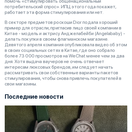
помочь «стимулировать общенациональный
потребительский спрос». ИПЦ этого года покажет,
работает эта форма стимулирования или нет.
В секторе предметов роскоши Dior подала хороший
пример для отрасли, пригласив лицо своей компании в
Китае - модель и актрису Анджелабейби (Angelababy) -
делать покупки в своем флагманском магазине.
Девятого апреля компания опубликовала видео об этом
в своих социальных сетях в Китае, где оно собрало
более 73 000 просмотров на WeChat менее чем за два
дня. Хотя выдача ваучеров не очень отвечает
интересам люксовых брендов, им следует начать
рассматривать свои собственные варианты пакетов
стимулирования, чтобы снова привлечь покупателей в
свои магазины.
Последние новости