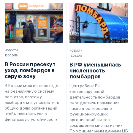
НОВОСТИ
НОВОСТИ
13.06.2018
13.06.2018
В России пресекут
В РФ уменьшилась
уход ломбардов в
численность
серую зону
ломбардов
В России многие переходят
Центробанк РФ
на безналичную систему
контролирующий
расчетов, поэтому
деятельность ломбардов,
ломбарды могут сократить
смог достичь повышения
общую долю организаций,
численности реально
чтобы повысить свою
функционирующих
финансовую устойчивость.
организаций, вместо
сокращения многих из них.
По официальным данным ЦБ