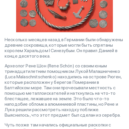
Несколько месяцев назад в Германии были обнаружены
древние сокровища, которые могли быть спрятаны
королем Харальдом I Синезубым. Он правил Данией в
конце десятого века.
Археолог Рене Шон (Rene Schön) со своим юным
тринадцатилетним помощником Лукой Малашниченко
(Luca Malaschnitschenko) находились на острове Рюген,
которые расположен у берегов Померании в
Балтийском море. Там они прочесывали местность с
помощью металлоискателей и наткнулись на что-то
блестящее, лежавшее на земле. Это было что-то
наподобие обломка алюминиевой пластины, но Рене и
Лука решили рассмотреть находку поближе.
Выяснилось, что этот предмет был сделан из серебра.
Чуть позже там начались официальные раскопки с