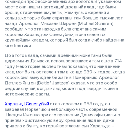
командой профессиональных археологов. В указанном
месте они нашли настоящий древний клад, где были
броши, старинные амулеты, жемчуга, ожерелья и
кольца, которые были спрятаны там больше тысячи лет
назад. Археолог Михаэль Ширрен (Michael Schirren)
сообщил, что эта находка была спрятана самим
королем Харальдом Синезубым, и она является
крупнейшим кладом, который был когда-либо найден на
юге Балтики.
До этого клада, самыми древними монетами были
дирхамы из Дамаска, использовавшиеся там еще в 714
году. Некоторые экспертизы показали, что найденный
клад мог быть оставлен там в конце 980-х годов, когда
король был вынужден бежать в Померанию. Археолог
Детлеф Янцен (Detlef Jantzen) сказал, что это особо
редкий случай, когда клад может подтвердить иные
исторические факты.
Харальд I Синезубый
стал королем в 958 году, он
завоевал Норвегию и небольшую часть современной
Швеции. Именно при его правлении Дания официально
приняла христианскую веру. Крещение людей даже
привело к бунту, который возглавил сын Харальда –