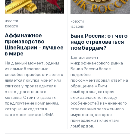
НОВОСТИ
НОВОСТИ
13.06.2018
13.06.2018
Аффинажное
Банк России: от чего
производство
надо страховаться
Швейцарии - лучшее
ломбардам?
в мире
Департамент
микрофинансового рынка
На данный момент, одним
Банка России более
из самых безопасных
подробно
способов приобрести золото
прокомментировал ответ на
является покупка монет или
обращение «Лиги
слитков у производителя
ломбардов», которая
этого драгоценного
высказалась по поводу
металла. Стоит отдавать
особенностей измененного
предпочтение компаниям,
страхования заложенного
которые находятся в
имущества, которое
надежном списке LBMA.
принадлежит клиентам
ломбардов.