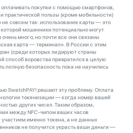
о оплачивать покупки с помощью смартфонов,
 и практической пользы (кроме мобильности)
о не совсем так: использование карты — это
и которой мошенники потенциально могут
очень много, но почти все они связаны
ская карта — терминал». В России с этим
тран (среди которых лидируют страны
ой способ воровства превратился в целую
ть полную безопасность пока не научились
ью SwatchРAY! решают эту проблему. Оплата
нологии токенизации — когда номер вашей
остью других чисел. Таким образом,
ыми между NFC-чипом ваших часов
 участием именно токена, а не данных
шенников не получится украсть ваши деньги —