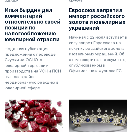
25.07.2022
24.07.2022
Илья Бырдин дал
Евросоюз запретил
комментарий
импорт российского
относительно своей
золота и ювелирных
позиции по
украшений
налогообложению
Начиная с 22 июля вступает в
ювелирной отрасли
силу запрет Евросоюза на
покупку российского золота
Недавняя публикация
и ювелирных украшений. Об
предложения о переводе
этом говорится в документе,
Скупки на ОСНО, а
опубликованном в
ювелирной торговли и
Официальном журнале ЕС.
производства на УСН и ПСН
вызвала крайне
неоднозначную реакцию в
ювелирной сфере.