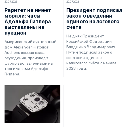
20.07.2022
20.07.2022
Раритет не имеет
Президент подписал
морали: часы
закон о введении
Адольфа Гитлера
единого налогового
выставлены на
счета
аукцион
На днях Президент
Российской Федерации
Американский аукционный
Владимир Владимирович
дом Alexander Historical
Путин подписал закон о
Auctions вызвал шквал
введении единого
осуждения, произведя
налогового счёта с начала
фурор выставленными на
2023 года.
торги часами Адольфа
Гитлера.