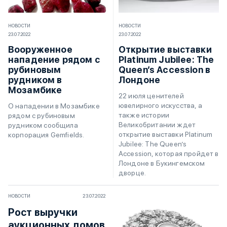
НОВОСТИ
НОВОСТИ
23.07.2022
23.07.2022
Вооруженное
Открытие выставки
нападение рядом с
Platinum Jubilee: The
рубиновым
Queen’s Accession в
рудником в
Лондоне
Мозамбике
22 июля ценителей
ювелирного искусства, а
О нападении в Мозамбике
также истории
рядом с рубиновым
Великобритании ждет
рудником сообщила
открытие выставки Platinum
корпорация Gemfields.
Jubilee: The Queen’s
Accession, которая пройдет в
Лондоне в Букингемском
дворце.
НОВОСТИ
23.07.2022
Рост выручки
аукционных домов