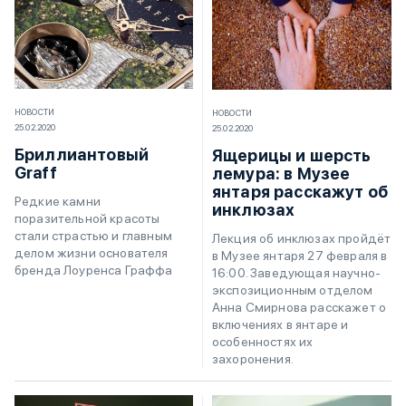
НОВОСТИ
НОВОСТИ
25.02.2020
25.02.2020
Бриллиантовый
Ящерицы и шерсть
Graff
лемура: в Музее
янтаря расскажут об
Редкие камни
инклюзах
поразительной красоты
стали страстью и главным
Лекция об инклюзах пройдёт
делом жизни основателя
в Музее янтаря 27 февраля в
бренда Лоуренса Граффа
16:00. Заведующая научно-
экспозиционным отделом
Анна Смирнова расскажет о
включениях в янтаре и
особенностях их
захоронения.