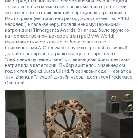
Мой трехдневный визит особо запомнился благодаря
трем основным моментам: ознакомлению с работами
экспонентов, чтению лекции о продажах украшений в
Инстаграме (ее посетило рекордное количество - 180
человек!) и гала-вечеру, посвященному церемонии
награждений Inhorgenta Awards. 8 наград было вручено
на торжественном вечере в центре BMW World:
минималистичное кольцо из белого золота с
бриллиантами A. Odenwald получило трофей за лучший
дизайн ювелирного украшения, кулон Capolavoro
"Любовное путешествие" с плавающими бриллиантами
наградили в категории "Выбор зрителя", дизайнером
года стал бренд Jutta Ulland, "новичком года" – азиатка
Jiayi Zhang, а "Лучший дизайн часов" достался Frederique
Constant.