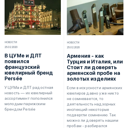
НОВОСТИ
НОВОСТИ
25.02.2020
25.02.2020
В ЦУМе и ДЛТ
Армения - как
появился
Турция и Италия, или
французский
Стоит ли доверять
ювелирный бренд
армянской пробе на
Persée
золотых изделиях
У ЦУМа и ДЛТ радостная
Если в искусности армянских
новость — их ювелирный
ювелиров давно уже никто
ассортимент пополнился
не сомневается, то
молодым парижским
деятельность надзорных
брендом Persée
инспекций некоторые
подвергли сомнению. Так
можно ли доверять нашим
пробам - разбирался