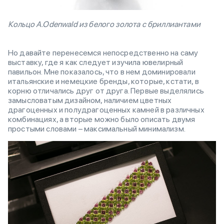
Кольцо A.Odenwald из белого золота с бриллиантами
Но давайте перенесемся непосредственно на саму
выставку, где я как следует изучила ювелирный
павильон. Мне показалось, что в нем доминировали
итальянские и немецкие бренды, которые, кстати, в
корню отличались друг от друга. Первые выделялись
замысловатым дизайном, наличием цветных
драгоценных и полудрагоценных камней в различных
комбинациях, а вторые можно было описать двумя
простыми словами – максимальный минимализм.