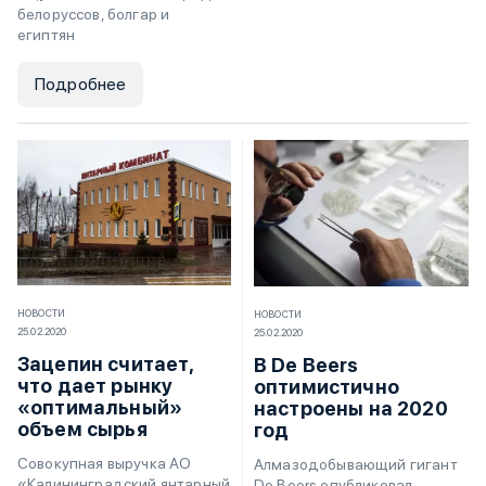
белоруссов, болгар и
египтян
Подробнее
НОВОСТИ
НОВОСТИ
25.02.2020
25.02.2020
Зацепин считает,
В De Beers
что дает рынку
оптимистично
«оптимальный»
настроены на 2020
объем сырья
год
Совокупная выручка АО
Алмазодобывающий гигант
«Калининградский янтарный
De Beers опубликовал