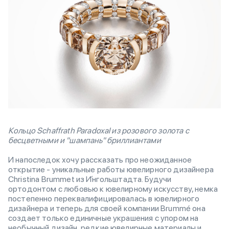
Кольцо Schaffrath Paradoxal из розового золота с
бесцветными и "шампань" бриллиантами
И напоследок хочу рассказать про неожиданное
открытие - уникальные работы ювелирного дизайнера
Christina Brummet из И́нгольштадта. Будучи
ортодонтом с любовью к ювелирному искусству, немка
постепенно переквалифицировалась в ювелирного
дизайнера и теперь для своей компании Brummé она
создает только единичные украшения с упором на
необычный дизайн, редкие ювелирные материалы и