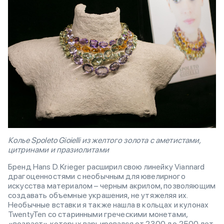
Колье Spoleto Gioielli из желтого золота с аметистами,
цитринами и празиолитами
Бренд Hans D. Krieger расширил свою линейку Viannard
драгоценностями с необычным для ювелирного
искусства материалом – черным акрилом, позволяющим
создавать объемные украшения, не утяжеляя их.
Необычные вставки я также нашла в кольцах и кулонах
TwentyTen со старинными греческими монетами,
«возраст» которых варьировался от 2300 до 2500 лет.