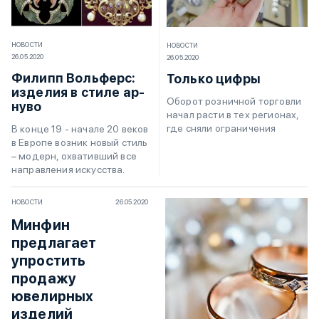
НОВОСТИ
НОВОСТИ
26.05.2020
26.05.2020
Филипп Вольферс:
Только цифры
изделия в стиле ар-
Оборот розничной торговли
нуво
начал расти в тех регионах,
где сняли ограничения
В конце 19 - начале 20 веков
в Европе возник новый стиль
– модерн, охвативший все
направления искусства.
НОВОСТИ
26.05.2020
Минфин
предлагает
упростить
продажу
ювелирных
изделий