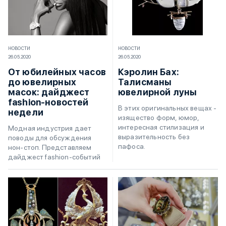
НОВОСТИ
НОВОСТИ
26.05.2020
26.05.2020
От юбилейных часов
Кэролин Бах:
до ювелирных
Талисманы
масок: дайджест
ювелирной луны
fashion-новостей
В этих оригинальных вещах -
недели
изящество форм, юмор,
интересная стилизация и
Модная индустрия дает
выразительность без
поводы для обсуждения
пафоса.
нон-стоп. Представляем
дайджест fashion-событий