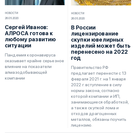
НОВОСТИ
НОВОСТИ
26.05.2020
26.05.2020
Сергей Иванов:
В России
АЛРОСА готова к
лицензирование
любому развитию
скупки ювелирных
ситуации
изделий может быть
перенесено на 2022
Пандемия коронавируса
год
оказывает крайне серьезное
влияние на показатели
Правительство РФ
алмазодобывающей
предлагает перенести с 13
компании
февраля 2021 г. на 1 января
2022 г. вступление в силу
нормы закона, согласно
которой компании и ИП,
занимающиеся обработкой,
а также скупкой лома и
отходов драгоценных
металлов, обязаны поучить
лицензию.