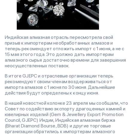
Индийская алмазная отрасль пересмотрела свой
призыв к импортерам необработанных алмазов и
теперь рекомендует отложить импорт с 1 июня, а не с
15 мая этого года. Это должно дать импортерам
алмазного сырья достаточно времени для завершения
неосуществленных поставок.
В итоге GJEPC и отраслевые организации теперь
рекомендуют своим членам воздерживаться от
импорта алмазов с 1 июня по 30 июня. Дальнейшие
действия будут определены к концу июня.
В нашей новостной колонке 23 апреля мы сообщали, что
Совет по содействию экспорту драгоценных камней и
ювелирных изделий (Gem & Jewellery Export Promotion
Council, GJEPC) Индии, Индийская алмазная биржа
(Bharat Diamond Bourse, BDB) и другие торговые
организации обратились к импортерам алмазного