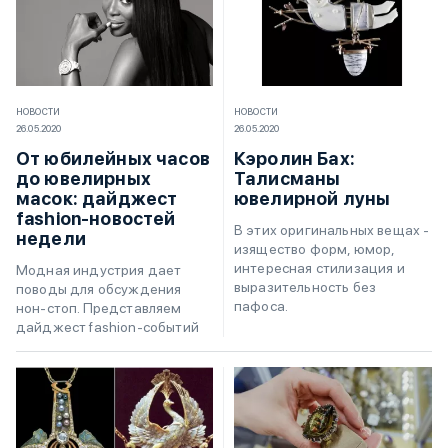
НОВОСТИ
НОВОСТИ
26.05.2020
26.05.2020
От юбилейных часов
Кэролин Бах:
до ювелирных
Талисманы
масок: дайджест
ювелирной луны
fashion-новостей
В этих оригинальных вещах -
недели
изящество форм, юмор,
интересная стилизация и
Модная индустрия дает
выразительность без
поводы для обсуждения
пафоса.
нон-стоп. Представляем
дайджест fashion-событий