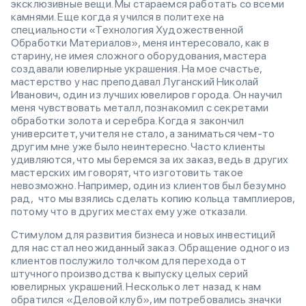
эксклюзивные вещи. Мы стараемся работать со всеми
камнями. Еще когда я учился в политехе на
специальности «Технология Художественной
Обработки Материалов», меня интересовало, как в
старину, не имея сложного оборудования, мастера
создавали ювелирные украшения. На мое счастье,
мастерство у нас преподавал Луганский Николай
Иванович, один из лучших ювелиров города. Он научил
меня чувствовать металл, познакомил с секретами
обработки золота и серебра. Когда я закончил
университет, учителя не стало, а заниматься чем-то
другим мне уже было неинтересно. Часто клиенты
удивляются, что мы беремся за их заказ, ведь в других
мастерских им говорят, что изготовить такое
невозможно. Например, один из клиентов был безумно
рад, что мы взялись сделать копию кольца тамплиеров,
потому что в других местах ему уже отказали.
Стимулом для развития бизнеса и новых инвестиций
для нас стал неожиданный заказ. Обращение одного из
клиентов послужило толчком для перехода от
штучного производства к выпуску целых серий
ювелирных украшений. Несколько лет назад к нам
обратился «Деловой клуб», им потребовались значки