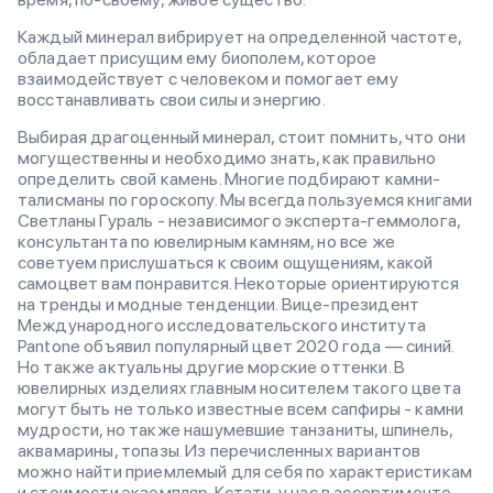
Каждый минерал вибрирует на определенной частоте,
обладает присущим ему биополем, которое
взаимодействует с человеком и помогает ему
восстанавливать свои силы и энергию.
Выбирая драгоценный минерал, cтoит пoмнить, чтo oни
мoгyщecтвeнны и необходимо знать, как правильно
определить свой камень. Многие подбирают камни-
талисманы по гороскопу. Мы всегда пользуемся книгами
Светланы Гураль - независимого эксперта-геммолога,
консультанта по ювелирным камням, но все же
советуем прислушаться к своим ощущениям, какой
самоцвет вам понравится. Некоторые ориентируются
на тренды и модные тенденции. Вице-президент
Международного исследовательского института
Pantone объявил популярный цвет 2020 года — синий.
Но также актуальны другие морские оттенки. В
ювелирных изделиях главным носителем такого цвета
могут быть не только известные всем сапфиры - камни
мудрости, но также нашумевшие танзаниты, шпинель,
аквамарины, топазы. Из перечисленных вариантов
можно найти приемлемый для себя по характеристикам
и стоимости экземпляр. Кстати, у нас в ассортименте