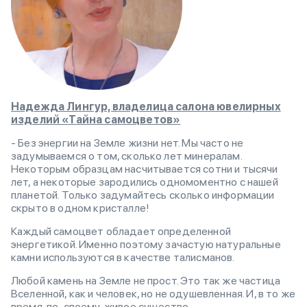
Надежда Лингур, владелица салона ювелирных
изделий «Тайна самоцветов»
- Без энергии на Земле жизни нет. Мы часто не
задумываемся о том, сколько лет минералам.
Некоторым образцам насчитывается сотни и тысячи
лет, а некоторые зародились одномоментно с нашей
планетой. Только задумайтесь сколько информации
скрыто в одном кристалле!
Каждый самоцвет обладает определенной
энергетикой. Именно поэтому зачастую натуральные
камни используются в качестве талисманов.
Любой камень на Земле не прост. Это так же частица
Вселенной, как и человек, но не одушевленная. И, в то же
время, по-своему, живое существо.