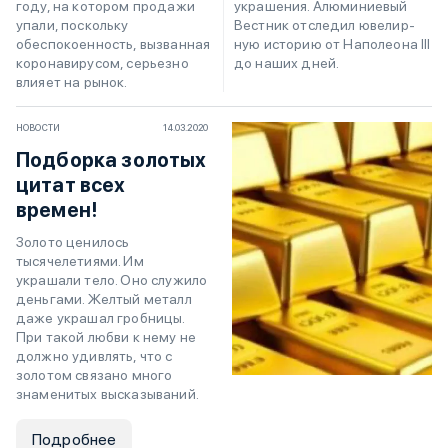
укра­ше­ния. Алю­ми­ни­е­вый
году, на котором продажи
Ве­ст­ник от­сле­дил юве­ли­р­
упали, поскольку
ную ис­то­рию от На­по­лео­на III
обеспокоенность, вызванная
до на­ших дней.
коронавирусом, серьезно
влияет на рынок.
НОВОСТИ
14.03.2020
Подборка золотых
цитат всех
времен!
Золото ценилось
тысячелетиями. Им
украшали тело. Оно служило
деньгами. Желтый металл
даже украшал гробницы.
При такой любви к нему не
должно удивлять, что с
золотом связано много
знаменитых высказываний.
Подробнее