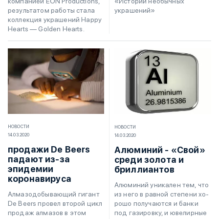
компанией EON Productions,
«Истории необычных
результатом работы стала
украшений»
коллекция украшений Happy
Hearts — Golden Hearts.
НОВОСТИ
НОВОСТИ
14.03.2020
14.03.2020
продажи De Beers
Алюминий - «Свой»
падают из-за
среди золота и
эпидемии
бриллиантов
коронавируса
Алю­ми­ний уни­ка­лен тем, что
из не­го в рав­ной сте­пе­ни хо­
Алмазодобывающий гигант
ро­шо по­лу­ча­ют­ся и бан­ки
De Beers провел второй цикл
под га­зи­ро­в­ку, и юве­ли­р­ные
продаж алмазов в этом