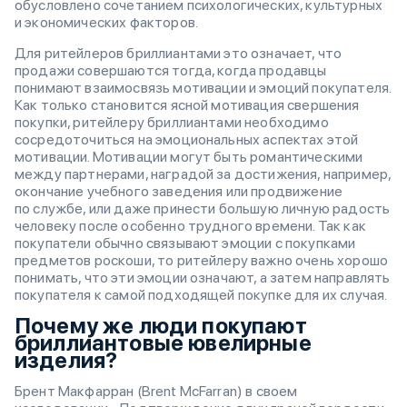
обусловлено сочетанием психологических, культурных
и экономических факторов.
Для ритейлеров бриллиантами это означает, что
продажи совершаются тогда, когда продавцы
понимают взаимосвязь мотивации и эмоций покупателя.
Как только становится ясной мотивация свершения
покупки, ритейлеру бриллиантами необходимо
сосредоточиться на эмоциональных аспектах этой
мотивации. Мотивации могут быть романтическими
между партнерами, наградой за достижения, например,
окончание учебного заведения или продвижение
по службе, или даже принести большую личную радость
человеку после особенно трудного времени. Так как
покупатели обычно связывают эмоции с покупками
предметов роскоши, то ритейлеру важно очень хорошо
понимать, что эти эмоции означают, а затем направлять
покупателя к самой подходящей покупке для их случая.
Почему же люди покупают
бриллиантовые ювелирные
изделия?
Брент Макфарран (Brent McFarran) в своем