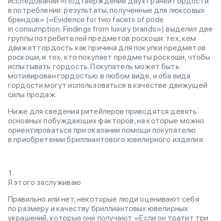
исследовании «Подтверждение двух граней гордости
в потреблении: результаты, полученные для люксовых
брендов» («Evidence for two facets of pride
in consumption: Findings from luxury brands») выделил две
группы потребителей предметов роскоши: тех, кем
движет гордость как причина для покупки предметов
роскоши, и тех, кто покупает предметы роскоши, чтобы
испытывать гордость. Покупатель может быть
мотивирован гордостью в любом виде, и оба вида
гордости могут использоваться в качестве движущей
силы продаж.
Ниже для сведения ритейлеров приводятся девять
основных побуждающих факторов, на которые можно
ориентироваться при оказании помощи покупателю
в приобретении бриллиантового ювелирного изделия:
Я этого заслуживаю
Правильно или нет, некоторые люди оценивают себя
по размеру и качеству бриллиантовых ювелирных
украшений, которые они получают. «Если он тратит три