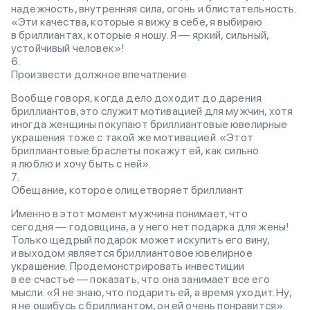
надежность, внутренняя сила, огонь и блистательность.
«Эти качества, которые я вижу в себе, я выбираю
в бриллиантах, которые я ношу. Я — яркий, сильный,
устойчивый человек»!
Произвести должное впечатление
Вообще говоря, когда дело доходит до дарения
бриллиантов, это служит мотивацией для мужчин, хотя
иногда женщины покупают бриллиантовые ювелирные
украшения тоже с такой же мотивацией. «Этот
бриллиантовые браслеты покажут ей, как сильно
я люблю и хочу быть с ней».
Обещание, которое олицетворяет бриллиант
Именно в этот момент мужчина понимает, что
сегодня — годовщина, а у него нет подарка для жены!
Только щедрый подарок может искупить его вину,
и выходом является бриллиантовое ювелирное
украшение. Продемонстрировать инвестиции
в ее счастье — показать, что она занимает все его
мысли. «Я не знаю, что подарить ей, а время уходит. Ну,
я не ошибусь с бриллиантом, он ей очень понравится».