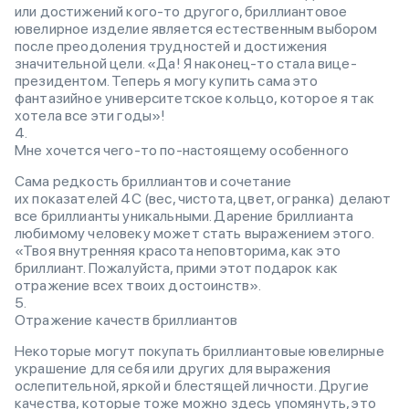
или достижений кого-то другого, бриллиантовое
ювелирное изделие является естественным выбором
после преодоления трудностей и достижения
значительной цели. «Да! Я наконец-то стала вице-
президентом. Теперь я могу купить сама это
фантазийное университетское кольцо, которое я так
хотела все эти годы»!
Мне хочется чего-то по-настоящему особенного
Сама редкость бриллиантов и сочетание
их показателей 4С (вес, чистота, цвет, огранка) делают
все бриллианты уникальными. Дарение бриллианта
любимому человеку может стать выражением этого.
«Твоя внутренняя красота неповторима, как это
бриллиант. Пожалуйста, прими этот подарок как
отражение всех твоих достоинств».
Отражение качеств бриллиантов
Некоторые могут покупать бриллиантовые ювелирные
украшение для себя или других для выражения
ослепительной, яркой и блестящей личности. Другие
качества, которые тоже можно здесь упомянуть, это