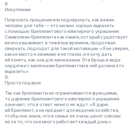
Искупление
Попросить прощения или подчеркнуть, как важен
человек для тебя — это можно хорошо выразить
с помощью бриллиантового ювелирного украшения.
Символизм бриллианта как камня, который существует
вечно и выживает в тяжёлые времена, продолжая
сверкать, подходит для такой мотивации. «Я не уверен,
какое место я занимаю в ее глазах, и я хочу дать
ей понять, как она для меня важна. Эта брошь в виде
сердечка с маленьким бриллиантом в ней должна это
выразить».
Просто подарок
Так как бриллианты не ограничиваются функциями,
то дарение бриллиантового ювелирного украшения
означает, что в ответ ничего не ждут. «Я дарю
ей бриллиант, а не предмет для ведения хозяйства,
чтобы она знала, что в семье ее очень ценят совсем
не за то, что она много работает каждый день».