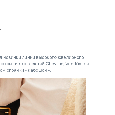
л новинки линии высокого ювелирного
состоит из коллекций Chevron, Vendôme и
итом огранки «кабошон».