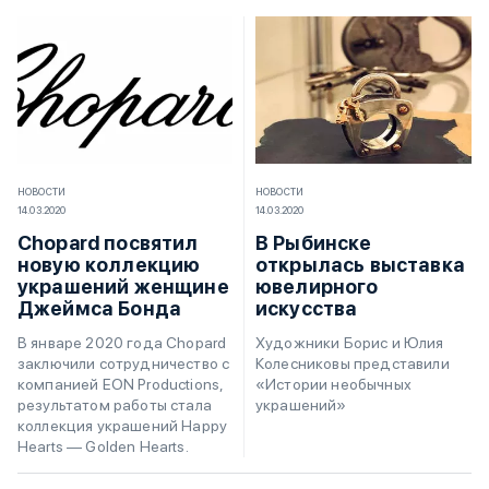
НОВОСТИ
НОВОСТИ
14.03.2020
14.03.2020
Chopard посвятил
В Рыбинске
новую коллекцию
открылась выставка
украшений женщине
ювелирного
Джеймса Бонда
искусства
В январе 2020 года Chopard
Художники Борис и Юлия
заключили сотрудничество с
Колесниковы представили
компанией EON Productions,
«Истории необычных
результатом работы стала
украшений»
коллекция украшений Happy
Hearts — Golden Hearts.