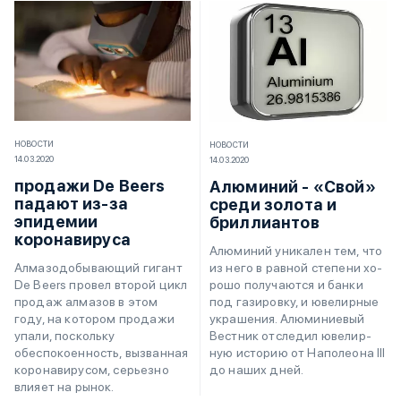
НОВОСТИ
НОВОСТИ
14.03.2020
14.03.2020
продажи De Beers
Алюминий - «Свой»
падают из-за
среди золота и
эпидемии
бриллиантов
коронавируса
Алю­ми­ний уни­ка­лен тем, что
из не­го в рав­ной сте­пе­ни хо­
Алмазодобывающий гигант
ро­шо по­лу­ча­ют­ся и бан­ки
De Beers провел второй цикл
под га­зи­ро­в­ку, и юве­ли­р­ные
продаж алмазов в этом
укра­ше­ния. Алю­ми­ни­е­вый
году, на котором продажи
Ве­ст­ник от­сле­дил юве­ли­р­
упали, поскольку
ную ис­то­рию от На­по­лео­на III
обеспокоенность, вызванная
до на­ших дней.
коронавирусом, серьезно
влияет на рынок.