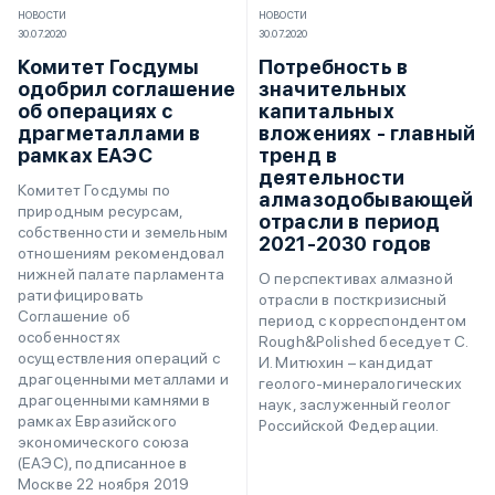
НОВОСТИ
НОВОСТИ
30.07.2020
30.07.2020
Комитет Госдумы
Потребность в
одобрил соглашение
значительных
об операциях с
капитальных
драгметаллами в
вложениях - главный
рамках ЕАЭС
тренд в
деятельности
Комитет Госдумы по
алмазодобывающей
природным ресурсам,
отрасли в период
собственности и земельным
2021-2030 годов
отношениям рекомендовал
нижней палате парламента
О перспективах алмазной
ратифицировать
отрасли в посткризисный
Соглашение об
период с корреспондентом
особенностях
Rough&Polished беседует С.
осуществления операций с
И. Митюхин – кандидат
драгоценными металлами и
геолого-минералогических
драгоценными камнями в
наук, заслуженный геолог
рамках Евразийского
Российской Федерации.
экономического союза
(ЕАЭС), подписанное в
Москве 22 ноября 2019