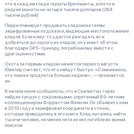
что в каждом кладе скрыты бриллианты, золото и
редкие монеты на четыре тысячи долларов (284
тысячи рублей).
Перри планирует продавать кладоискателям
зашифрованные подсказки, выдающие местоположение
кладов. Если кому-то удастся разгадать их и
добраться до одного из кладов, он узнает об этом
благодаря GPS-трекеру, погребенному вместе с
драгоценностями.
Охота за первым кладом начнется первого августа.
Ювелир считает, что его найдут быстро. «Сомневаюсь,
что поиски продлятся больше недели», — признается
он.
В начале июня сообщалось, что в Скалистых горах
найден сундук с сокровищами, спрятанный 89-летним
коллекционером Форрестом Фенном. Он объявил о нем
в 2010 году и зашифровал координаты в стихах,
которые приводились в его книге. Клад пытались найти
тысячи человек, не менее пяти из них погибли во время
поисков.