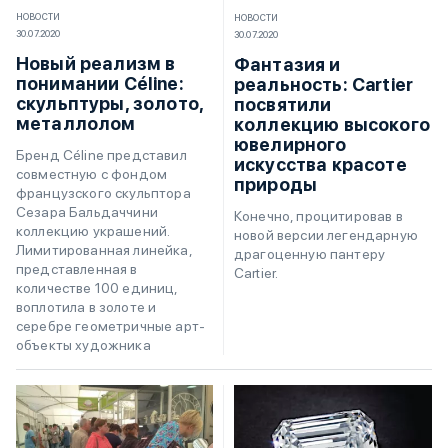
НОВОСТИ
НОВОСТИ
30.07.2020
30.07.2020
Новый реализм в
Фантазия и
понимании Céline:
реальность: Cartier
скульптуры, золото,
посвятили
металлолом
коллекцию высокого
ювелирного
Бренд Céline представил
искусства красоте
совместную с фондом
природы
французского скульптора
Сезара Бальдаччини
Конечно, процитировав в
коллекцию украшений.
новой версии легендарную
Лимитированная линейка,
драгоценную пантеру
представленная в
Cartier.
количестве 100 единиц,
воплотила в золоте и
серебре геометричные арт-
объекты художника