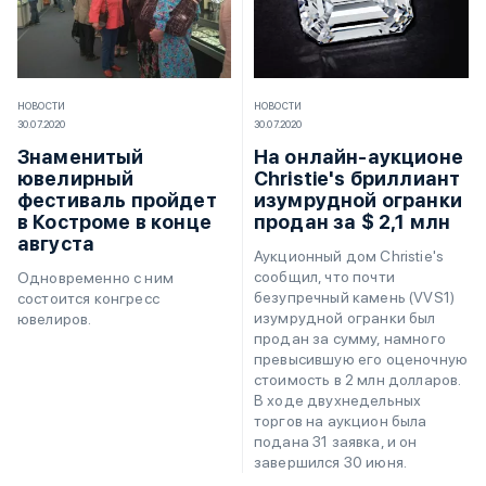
НОВОСТИ
НОВОСТИ
30.07.2020
30.07.2020
Знаменитый
На онлайн-аукционе
ювелирный
Christie's бриллиант
фестиваль пройдет
изумрудной огранки
в Костроме в конце
продан за $ 2,1 млн
августа
Аукционный дом Christie's
сообщил, что почти
Одновременно с ним
безупречный камень (VVS1)
состоится конгресс
изумрудной огранки был
ювелиров.
продан за сумму, намного
превысившую его оценочную
стоимость в 2 млн долларов.
В ходе двухнедельных
торгов на аукцион была
подана 31 заявка, и он
завершился 30 июня.