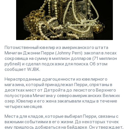
Потомственный ювелир из американского штата
Мичиган Джонни Перри (Johnny Perri) закопал в лесах
сокровища на сумму в миллион долларов (71 миллион
рублей) и сделал подсказки для поиска. Об этом
сообщает WJBK.
Нераспроданные драгоценности из ювелирного
магазина, который принадлежал Перри, спрятаны в
десятках мест от Детройта до лесистого Верхнего
полуострова Мичигана у североамериканских Великих
озер. Ювелир и его жена закапывали клады в течение
четырех месяцев.
Места для кладов, которые выбирал Перри, связаны с
важными событиями в его жизни. До некоторых точек
ему пришлось добираться на байдарке. Он утверждает,