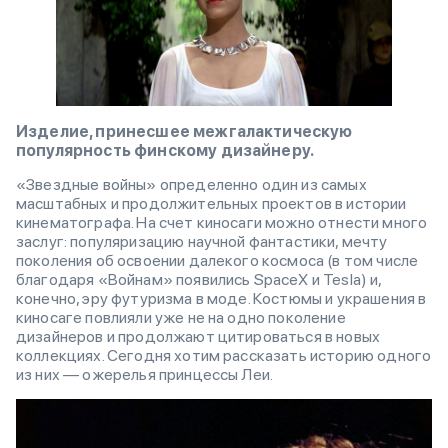
Изделие, принесшее межгалактическую
популярность финскому дизайнеру.
«Звездные войны» определенно один из самых
масштабных и продолжительных проектов в истории
кинематографа. На счет киносаги можно отнести много
заслуг: популяризацию научной фантастики, мечту
поколения об освоении далекого космоса (в том числе
благодаря «Войнам» появились SpaceX и Tesla) и,
конечно, эру футуризма в моде. Костюмы и украшения в
киносаге повлияли уже не на одно поколение
дизайнеров и продолжают цитироваться в новых
коллекциях. Сегодня хотим рассказать историю одного
из них — ожерелья принцессы Леи.