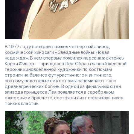
В 1977 году на экраны вышел четвертый эпизод
космической киносаги «Звездные войны: Новая
надежда». В нем впервые появился персонаж актрисы
Кэрри Фишер — принцесса Лея. Образ главной женской
героини киновселенной художники по костюмам
строили на балансе футуристичного и античного,
поэтому некоторые ее костюмы напоминают тоги
древнегреческих богинь. В одной из финальных сцен
эпизода принцесса Лея появляется в серебряном
ожерелье и браслете, состоящих из переливающихся
тонких пластин.