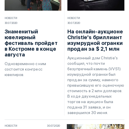
НОВОСТИ
НОВОСТИ
30.07.2020
30.07.2020
Знаменитый
На онлайн-аукционе
ювелирный
Christie's бриллиант
фестиваль пройдет
изумрудной огранки
в Костроме в конце
продан за $ 2,1 млн
августа
Аукционный дом Christie's
сообщил, что почти
Одновременно с ним
безупречный камень (VVS1)
состоится конгресс
изумрудной огранки был
ювелиров.
продан за сумму, намного
превысившую его оценочную
стоимость в 2 млн долларов.
В ходе двухнедельных
торгов на аукцион была
подана 31 заявка, и он
завершился 30 июня.
НОВОСТИ
30.07.2020