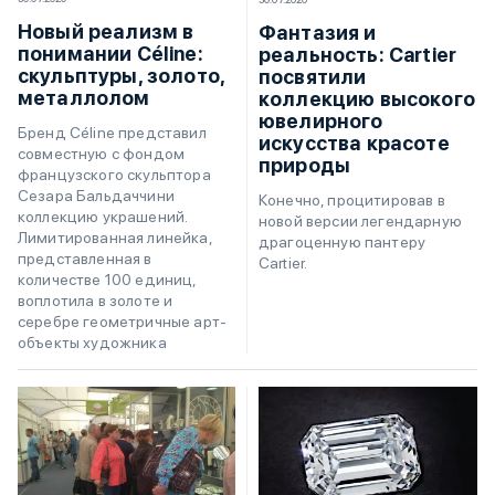
Новый реализм в
Фантазия и
понимании Céline:
реальность: Cartier
скульптуры, золото,
посвятили
металлолом
коллекцию высокого
ювелирного
Бренд Céline представил
искусства красоте
совместную с фондом
природы
французского скульптора
Сезара Бальдаччини
Конечно, процитировав в
коллекцию украшений.
новой версии легендарную
Лимитированная линейка,
драгоценную пантеру
представленная в
Cartier.
количестве 100 единиц,
воплотила в золоте и
серебре геометричные арт-
объекты художника