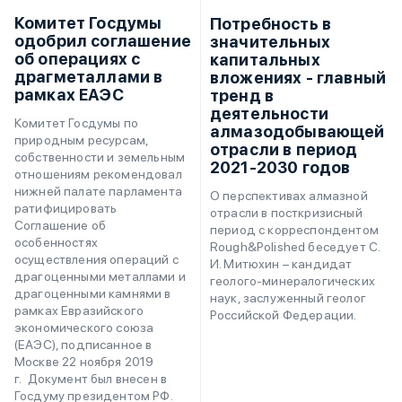
Комитет Госдумы
Потребность в
одобрил соглашение
значительных
об операциях с
капитальных
драгметаллами в
вложениях - главный
рамках ЕАЭС
тренд в
деятельности
Комитет Госдумы по
алмазодобывающей
природным ресурсам,
отрасли в период
собственности и земельным
2021-2030 годов
отношениям рекомендовал
нижней палате парламента
О перспективах алмазной
ратифицировать
отрасли в посткризисный
Соглашение об
период с корреспондентом
особенностях
Rough&Polished беседует С.
осуществления операций с
И. Митюхин – кандидат
драгоценными металлами и
геолого-минералогических
драгоценными камнями в
наук, заслуженный геолог
рамках Евразийского
Российской Федерации.
экономического союза
(ЕАЭС), подписанное в
Москве 22 ноября 2019
г. Документ был внесен в
Госдуму президентом РФ.