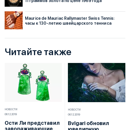
11 граммов золота по цене 1969 года
Maurice de Mauriac Rallymaster Swiss Tennis:
часы к 130-летию швейцарского тенниса
Читайте также
НОВОСТИ
НОВОСТИ
06.12.2019
06.12.2019
Ости Ли представил
Bvlgari обновил
завораживающие
ювелирную