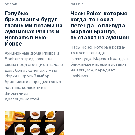
06.12.2019
06.12.2019
Голубые
Часы Rolex, которые
бриллианты будут
когда-то носил
главными лотами на
легенда Голливуда
аукционах Phillips и
Марлон Брандо,
Bonhams в Нью-
выставят на аукцион
Йорке
Часы Rolex, которые когда-
то носил легенда
Аукционные дома Phillips и
Голливуда Марлон Брандо, в
Bonhams предложат на
ближайшее время выставят
своих предстоящих в начале
на аукцион, передает
декабря аукционах в Нью-
FoxNews
Йорке широкий выбор
бриллиантов, предметов из
частных коллекций и
фирменных
драгоценностей.