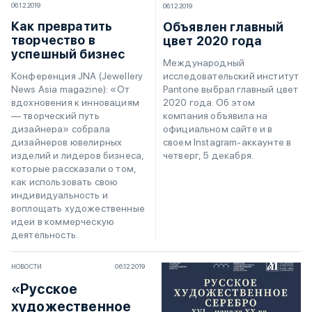
06.12.2019
06.12.2019
Как превратить
Объявлен главный
творчество в
цвет 2020 года
успешный бизнес
Международный
исследовательский институт
Конференция JNA (Jewellery
Pantone выбрал главный цвет
News Asia magazine): «От
2020 года. Об этом
вдохновения к инновациям
компания объявила на
— творческий путь
официальном сайте и в
дизайнера» собрала
своем Instagram-аккаунте в
дизайнеров ювелирных
четверг, 5 декабря.
изделий и лидеров бизнеса,
которые рассказали о том,
как использовать свою
индивидуальность и
воплощать художественные
идеи в коммерческую
деятельность.
НОВОСТИ
06.12.2019
«Русское
художественное