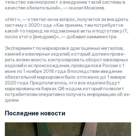
тель­ство за­ко­но­про­ект о внед­ре­нии та­кой си­сте­мы в
ка­че­стве обя­за­тель­ной», — ска­зал Мо­и­се­ев.
«Нет», — от­ве­тил он на во­прос, по­лу­чи­т­ся ли внед­рить
си­сте­му с 2020 го­да. «Как при­мем, там по­тре­бу­ет­ся
ка­кой-то пе­ри­од на под­за­кон­ные ак­ты и под­го­то­в­ку IT,
по­с­ле это­го [в­нед­ри­м]», — до­ба­вил за­м­ми­ни­стра.
Экс­пе­ри­мент по мар­ки­ро­в­ке дра­го­цен­ных ме­тал­лов,
ка­м­ней и юве­ли­р­ных из­де­лий, ко­то­рый дол­жен про­ве­
рить воз­мо­ж­ность кон­тро­ли­ро­вать обо­рот юве­ли­р­ных
из­де­лий и их про­ис­хо­ж­де­ние, про­во­ди­л­ся в Рос­сии с 1
июня по 1 но­яб­ря 2018 го­да. Впо­след­ствии вве­де­ние
обя­за­тель­ной мар­ки­ро­в­ки бы­ло от­ло­же­но до 1 ян­ва­ря
2020 го­да. Пред­по­ла­га­лось, что все из­де­лия бу­дут
мар­ки­ро­ва­ны на би­р­ках QR-ко­дом, ко­то­рый поз­во­лит
по­тре­би­те­лям опе­ра­тив­но по­лу­чать ин­фор­ма­цию об из­
де­лии.
Последние новости