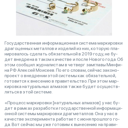
Го­су­дар­ствен­ная ин­фор­ма­ци­он­ная си­сте­ма мар­ки­ро­в­ки
дра­го­цен­ных ме­тал­лов и из­де­лий из них, ко­то­рую пла­
ни­ро­ва­лось сде­лать обя­за­тель­ной в 2019 го­ду, не бу­
дет внед­ре­на в та­ком ка­че­стве и по­с­ле Но­во­го го­да. Об
этом со­об­щил жур­на­ли­стам в чет­верг за­мгла­вы Мин­фи­
на РФ Алек­сей Мо­и­се­ев. По его сло­вам, сей­час за­ко­но­
про­ект о внед­ре­нии этой си­сте­мы как обя­за­тель­ной,
го­то­ви­т­ся к вне­се­нию в пра­ви­тель­ство. При этом мар­
ки­ро­в­ка на­ту­раль­ных ал­ма­зов та­к­же бу­дет осу­ще­ств­
лять­ся в этой си­сте­ме.
«Про­цесс мар­ки­ро­в­ки [на­ту­раль­ных ал­ма­зо­в] у нас бу­
дет в ра­м­ках раз­ра­бо­т­ки го­су­дар­ствен­ной ин­фор­ма­ци­
он­ной си­сте­мы мар­ки­ро­в­ки дра­г­ме­тал­лов. Она у нас в
ка­че­стве экс­пе­ри­мен­та ра­бо­та­ет с июня про­ш­ло­го го­
да. Вот сей­час мы уже го­то­вим к вы­не­се­нию на пра­ви­