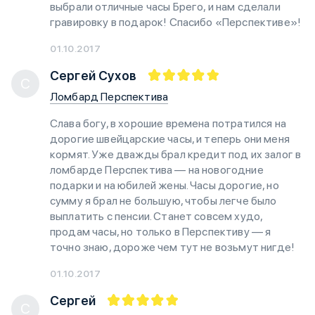
выбрали отличные часы Брего, и нам сделали
гравировку в подарок! Спасибо «Перспективе»!
01.10.2017
Сергей Сухов
С
Ломбард Перспектива
Слава богу, в хорошие времена потратился на
дорогие швейцарские часы, и теперь они меня
кормят. Уже дважды брал кредит под их залог в
ломбарде Перспектива — на новогодние
подарки и на юбилей жены. Часы дорогие, но
сумму я брал не большую, чтобы легче было
выплатить с пенсии. Станет совсем худо,
продам часы, но только в Перспективу — я
точно знаю, дороже чем тут не возьмут нигде!
01.10.2017
Сергей
С