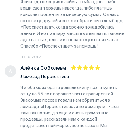
Я никогда не верил в займы ломбардов – либо
вещи свои теряешь навсегда, либо платишь
конские проценты за мизерную сумму. Однако
по совету друзей я все же обратился в ломбард
«Перспектива», когда срочно понадобились
деньги. И вот, за пару месяцев я выплатил вполне
адекватные деньги и снова хожу в своих часах.
Спасибо «Перспективе» за помощь!
01.10.2017
Алёнка Соболева
А
Ломбард Перспектива
Я и оба моих брата решили скинуться и купить
отцу на 55 лет хорошие часы с гравировкой.
Знакомые посоветовали нам обратиться в
ломбард «Перспектива», и не обманули – часы
там как новые, да еще и очень грамотные
продавцы, рассказали нам о каждой
представленной марке, все показали. Мы