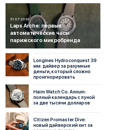
31.07.2026
Laps Arche: первые
автоматические часы
парижского микробренда
Longines Hydroconquest 39
мм: дайвер за разумные
деньги, который сложно
проигнорировать
Haim Watch Co. Annum:
полный календарь с луной
за две тысячи долларов
Citizen Promaster Dive:
новый дайверский хит за