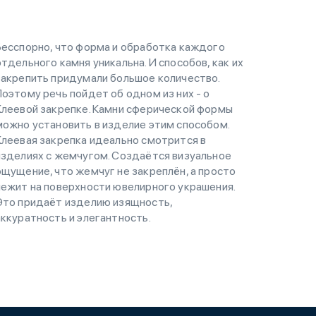
Бесспорно, что форма и обработка каждого
отдельного камня уникальна. И способов, как их
закрепить придумали большое количество.
Поэтому речь пойдет об одном из них - о
Клеевой закрепке. Камни сферической формы
можно установить в изделие этим способом.
Клеевая закрепка идеально смотрится в
изделиях с жемчугом. Создаётся визуальное
ощущение, что жемчуг не закреплён, а просто
лежит на поверхности ювелирного украшения.
Это придаёт изделию изящность,
аккуратность и элегантность.