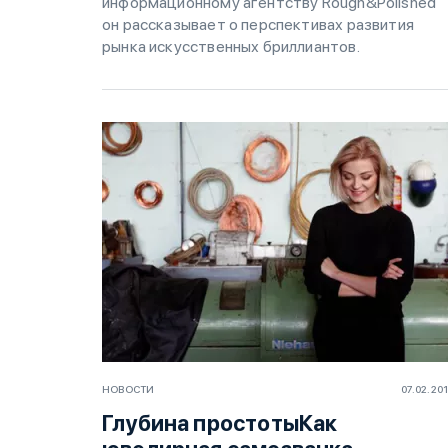
информационному агентству Rough&Polished
он рассказывает о перспективах развития
рынка искусственных бриллиантов.
НОВОСТИ
07.02.20
Глубина простотыКак