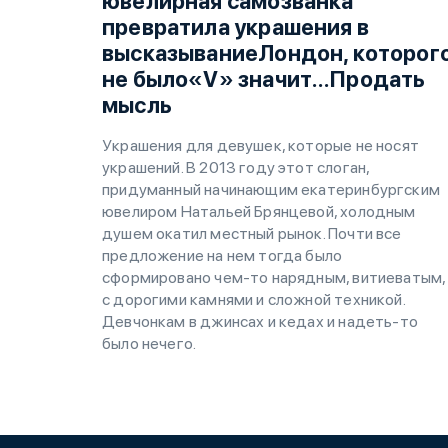
ювелирная самозванка
превратила украшения в
высказываниеЛондон, которог
не было«V» значит…Продать
мысль
Украшения для девушек, которые не носят
украшений. В 2013 году этот слоган,
придуманный начинающим екатеринбургским
ювелиром Натальей Брянцевой, холодным
душем окатил местный рынок. Почти все
предложение на нем тогда было
сформировано чем-то нарядным, витиеватым,
с дорогими камнями и сложной техникой.
Девчонкам в джинсах и кедах и надеть-то
было нечего.