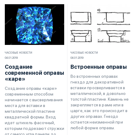
ЧАСОВЫЕ НОВОСТИ
ЧАСОВЫЕ НОВОСТИ
04.01.2019
04.01.2019
Создание
Встроенные оправы
современной оправы
Во встроенных оправах
«каре»
гнездо для декоративной
вставки просверливается в
Создание оправы «каре»
металлической, в довольно
современным способом
толстой пластине. Камень не
начинается с высверливания
закрепляется в раме или в
места для вставки в
царге, как это происходит в
металлической пластине
других оправах. Гнездо
квадратной формы. Вход
остается неизменной при
идет штихель фасочный,
любой форме оправы.
которым подрезают стружки
от самого угла панели до