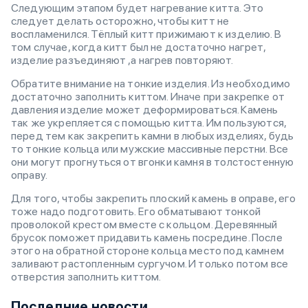
Следующим этапом будет нагревание китта. Это
следует делать осторожно, чтобы китт не
воспламенился. Тёплый китт прижимают к изделию. В
том случае, когда китт был не достаточно нагрет,
изделие разъединяют ,а нагрев повторяют.
Обратите внимание на тонкие изделия. Из необходимо
достаточно заполнить киттом. Иначе при закрепке от
давления изделие может деформироваться. Камень
так же укрепляется с помощью китта. Им пользуются,
перед тем как закрепить камни в любых изделиях, будь
то тонкие кольца или мужские массивные перстни. Все
они могут прогнуться от вгонки камня в толстостенную
оправу.
Для того, чтобы закрепить плоский камень в оправе, его
тоже надо подготовить. Его обматывают тонкой
проволокой крестом вместе с кольцом. Деревянный
брусок поможет придавить камень посредине. После
этого на обратной стороне кольца место под камнем
заливают растопленным сургучом. И только потом все
отверстия заполнить киттом.
Последние новости