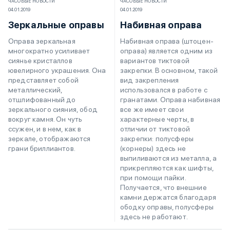
ЧАСОВЫЕ НОВОСТИ
ЧАСОВЫЕ НОВОСТИ
04.01.2019
04.01.2019
Зеркальные оправы
Набивная оправа
Оправа зеркальная
Набивная оправа (штоцен-
многократно усиливает
оправа) является одним из
сиянье кристаллов
вариантов тиктовой
ювелирного украшения. Она
закрепки. В основном, такой
представляет собой
вид закрепления
металлический,
использовался в работе с
отшлифованный до
гранатами. Оправа набивная
зеркального сияния, обод
все же имеет свои
вокруг камня. Он чуть
характерные черты, в
ссужен, и в нем, как в
отличии от тиктовой
зеркале, отображаются
закрепки: полусферы
грани бриллиантов.
(корнеры) здесь не
выпиливаются из металла, а
прикрепляются как шифты,
при помощи пайки.
Получается, что внешние
камни держатся благодаря
ободку оправы, полусферы
здесь не работают.