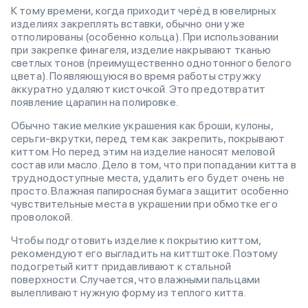
К тому времени, когда приходит черёд в ювелирных
изделиях закреплять вставки, обычно они уже
отполированы (особенно кольца). При использовании
при закрепке финагеля, изделие накрывают тканью
светлых тонов (преимущественно однотонного белого
цвета). Появляющуюся во время работы стружку
аккуратно удаляют кисточкой. Это предотвратит
появление царапин на полировке.
Обычно такие мелкие украшения как броши, кулоны,
серьги-вкрутки, перед тем как закрепить, покрывают
киттом. Но перед этим на изделие наносят меловой
состав или масло. Дело в том, что при попадании китта в
труднодоступные места, удалить его будет очень не
просто. Влажная папиросная бумага защитит особенно
чувствительные места в украшении при обмотке его
проволокой.
Чтобы подготовить изделие к покрытию киттом,
рекомендуют его выгладить на киттштоке. Поэтому
подогретый китт придавливают к стальной
поверхности. Случается, что влажными пальцами
вылепливают нужную форму из теплого китта.