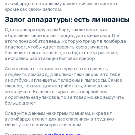
в ломбарде по-хорошему клиент ничем не рискует,
кроме как своим залогом.
Залог аппаратуры: есть ли нюансы
Сдать аппаратуру в ломбард также легко, как
и бриллиантовое колье. Процедура одинаковая. Для
этого понадобится вещь, которую примут в ломбарде
и паспорт, чтобы удостоверить свою личность.
Различие только в залоге, это будет не украшение,
а исправно работающий бытовой прибор.
Ассортимент техники, которую готов принять
и оценить ломбард, довольно-таки широк: это тебе
и ноутбуки, и планшеты, телефоны и пылесосы. Самое
главное, техника должна работать, иначе денег
не получите. Если есть гарантия, товарный чек
и оригинальная упаковка, то за товар можно выручить
больше денег.
Следуйте данным нехитрым правилам, и кредит
в ломбарде станет для вас спасением в трудную
минуту, а не плохим приключением.
Смотрите также:
ломбард отзывы