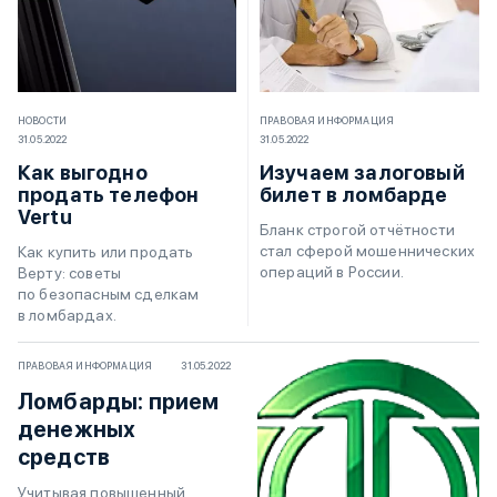
НОВОСТИ
ПРАВОВАЯ ИНФОРМАЦИЯ
31.05.2022
31.05.2022
Как выгодно
Изучаем залоговый
продать телефон
билет в ломбарде
Vertu
Бланк строгой отчётности
стал сферой мошеннических
Как купить или продать
операций в России.
Верту: советы
по безопасным сделкам
в ломбардах.
ПРАВОВАЯ ИНФОРМАЦИЯ
31.05.2022
Ломбарды: прием
денежных
средств
Учитывая повышенный