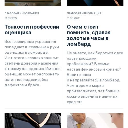
ПРАВОВАЯ ИНФОРМАЦИЯ
ПРАВОВАЯ ИНФОРМАЦИЯ
31.05.2022
31.05.2022
Тонкости профессии
О чем стоит
оценщика
помнить, сдавая
золотые часы в
Все ювелирные украшения
ломбард
попадают в «сильные» руки
оценщика в ломбарде.
Не знаете, как бороться с все
И от этого человека зависит
наступающими
степень доверия населения
проблемами? В семье
к такому заведению. Именно
настал финансовый кризис?
оценщик может распознать
Берите часы
истинное изделие, без
и направляйтесь в ломбард.
дефектов и брака.
Чем дороже марка
производителя, чет больше
можно выручить наличных
средств.