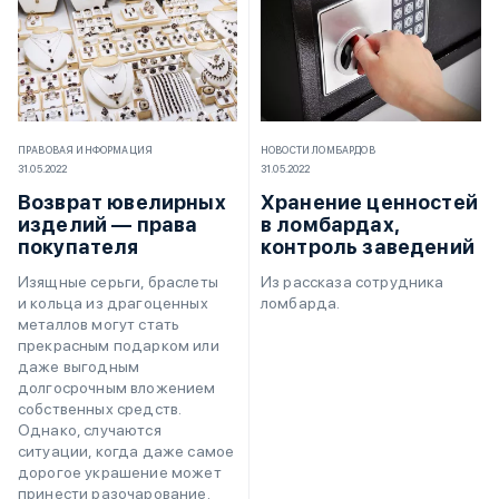
ПРАВОВАЯ ИНФОРМАЦИЯ
НОВОСТИ ЛОМБАРДОВ
31.05.2022
31.05.2022
Возврат ювелирных
Хранение ценностей
изделий — права
в ломбардах,
покупателя
контроль заведений
Изящные серьги, браслеты
Из рассказа сотрудника
и кольца из драгоценных
ломбарда.
металлов могут стать
прекрасным подарком или
даже выгодным
долгосрочным вложением
собственных средств.
Однако, случаются
ситуации, когда даже самое
дорогое украшение может
принести разочарование.