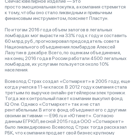
Сейчас ювелирное изделие — это
просто эмоциональная покупка, а компания стремится
к тому, чтобы оно стало ликвидным и привычным
финансовым инструментом, поясняет Пластун.
По итогам 2016 года объем залогов в легальных
ломбардах мог вырасти на 33% год к году и составить
60 млрд руб., прогнозировал председатель совета
Национального объединения ломбардов Алексей
Лазутин в декабре. Всего, по оценкам объединения,
на конец 2016 года в России работали 4500 легальных
ломбардов, их услугами пользуется около 10%
населения.
Всеволод Страх создал «Сотмаркет» в 2005 году, еще
когда учился в 11-м классе. В 2012 году компания стала
третьим по выручке онлайн-ретейлером электроники.
Тогда же контрольный пакет компании выкупил фонд
IQ One. Однако «Сотмаркет» так и не стал
рентабельным. В итоге фонд объединил его с другими
своими активами — Е96.ru и «Ютинет». Согласно
данным ЕГРЮЛ, весной 2015 года ООО «Сотмаркет»
было ликвидировано. Всеволод Страх тогда рассказал
РБК, что компания продает свой бизнес крупному