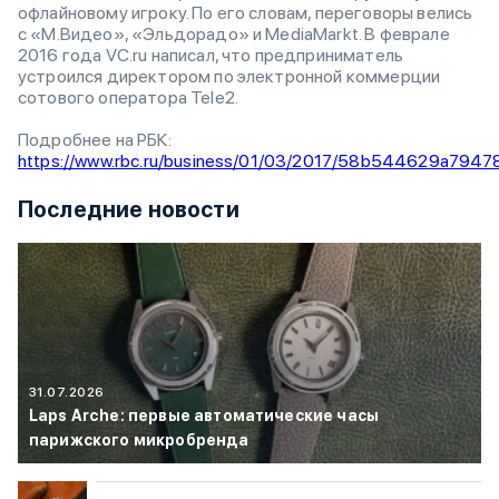
офлайновому игроку. По его словам, переговоры велись
с «М.Видео», «Эльдорадо» и MediaMarkt. В феврале
2016 года VC.ru написал, что предприниматель
устроился директором по электронной коммерции
сотового оператора Tele2.
Подробнее на РБК:
https://www.rbc.ru/business/01/03/2017/58b544629a79
Последние новости
31.07.2026
Laps Arche: первые автоматические часы
парижского микробренда