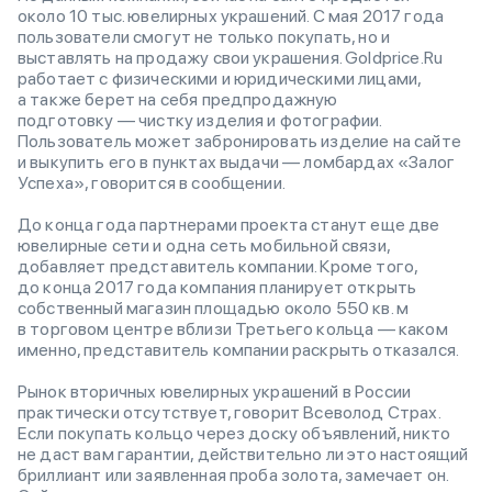
около 10 тыс. ювелирных украшений. С мая 2017 года
пользователи смогут не только покупать, но и
выставлять на продажу свои украшения. Goldprice.Ru
работает с физическими и юридическими лицами,
а также берет на себя предпродажную
подготовку — чистку изделия и фотографии.
Пользователь может забронировать изделие на сайте
и выкупить его в пунктах выдачи — ломбардах «Залог
Успеха», говорится в сообщении.
​До конца года партнерами проекта станут еще две
ювелирные сети и одна сеть мобильной связи,
добавляет представитель компании. Кроме того,
до конца 2017 года компания планирует открыть
собственный магазин площадью около 550 кв. м
в торговом центре вблизи Третьего кольца — каком
именно, представитель компании раскрыть отказался.
Рынок вторичных ювелирных украшений в России
практически отсутствует, говорит Всеволод Страх.
Если покупать кольцо через доску объявлений, никто
не даст вам гарантии, действительно ли это настоящий
бриллиант или заявленная проба золота, замечает он.