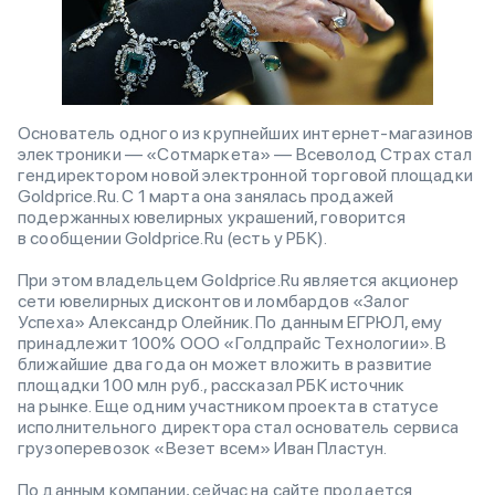
Основатель одного из крупнейших интернет-магазинов ​
электроники — «Сотмаркета» — Всеволод Страх стал
гендиректором новой электронной торговой площадки
Goldprice.Ru. С 1 марта она занялась продажей
подержанных ювелирных украшений, говорится
в сообщении Goldprice.Ru (есть у РБК).
При этом владельцем Goldprice.Ru является акционер
сети ювелирных дисконтов и ломбардов «Залог
Успеха» Александр Олейник. По данным ЕГРЮЛ, ему
принадлежит 100% ООО «Голдпрайс Технологии». В
ближайшие два года он может вложить в развитие
площадки 100 млн руб., рассказал РБК источник
на рынке. Еще одним участником проекта в статусе
исполнительного директора стал основатель сервиса
грузоперевозок «Везет всем» Иван Пластун.
По данным компании, сейчас на сайте продается