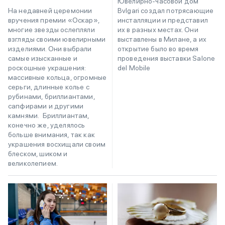
Ювелирно-часовой дом
Bvlgari создал потрясающие
На недавней церемонии
инсталляции и представил
вручения премии «Оскар»,
их в разных местах. Они
многие звезды ослепляли
выставлены в Милане, а их
взгляды своими ювелирными
открытие было во время
изделиями. Они выбрали
проведения выставки Salone
самые изысканные и
del Mobile
роскошные украшения:
массивные кольца, огромные
серьги, длинные колье с
рубинами, бриллиантами,
сапфирами и другими
камнями. Бриллиантам,
конечно же, уделялось
больше внимания, так как
украшения восхищали своим
блеском, шиком и
великолепием.