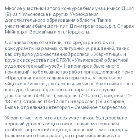
Многие участники этого конкурса были учащимися ДШИ
(9) из г. Ульяновска и других Учреждения
дополнительного образования области. Также
участниками были дети из г. Димитровграда, р.п. Старая
Майна, р.п. Вешкаймы и р.п. Чердаклы.
Организаторы отметили, что среди работ были
конкурсанты из разных культурных учреждений, таких
как студия художественной росписи «Жар-птица» и
кружок искусства при ОГБУК «Ульяновский областной
художественный музей». На конкурсе было много
номинаций, но большинство работ принадлежали к теме
«Праздничная пасхальная открытка», «Пасхальное
яйцо» и «Рисунки для пасхальных яиц». Участники этого
конкурса были разделены на возрастные группы:
дошкольная (4-6 лет), младшая (7-10 лет), средняя (11-
13 лет), старшая (14-17 лет) и взрослая (18 и старше).
Была и отдельная категория – Семейное творчество.
Жюри отметило, что у всех участников был довольно
хороший уровень подготовки, знание материала и
особый творческий подход к основной теме конкурса.
Больше всего было работ, который выполнялись по