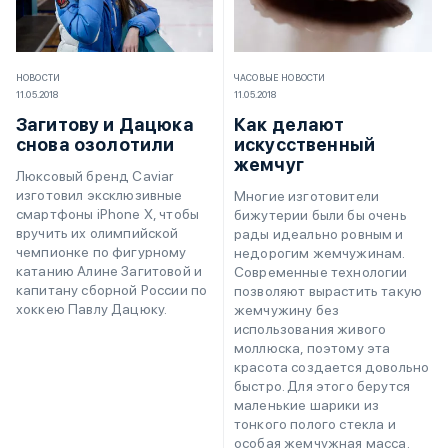
НОВОСТИ
ЧАСОВЫЕ НОВОСТИ
11.05.2018
11.05.2018
Загитову и Дацюка
Как делают
снова озолотили
искусственный
жемчуг
Люксовый бренд Caviar
изготовил эксклюзивные
Многие изготовители
смартфоны iPhone X, чтобы
бижутерии были бы очень
вручить их олимпийской
рады идеально ровным и
чемпионке по фигурному
недорогим жемчужинам.
катанию Алине Загитовой и
Современные технологии
капитану сборной России по
позволяют вырастить такую
хоккею Павлу Дацюку.
жемчужину без
использования живого
моллюска, поэтому эта
красота создается довольно
быстро. Для этого берутся
маленькие шарики из
тонкого полого стекла и
особая жемчужная масса.