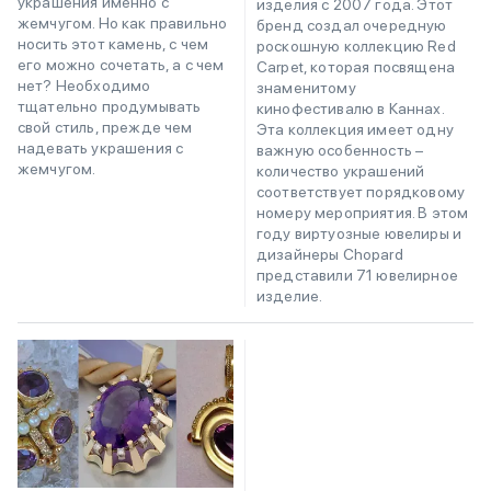
украшения именно с
изделия с 2007 года. Этот
жемчугом. Но как правильно
бренд создал очередную
носить этот камень, с чем
роскошную коллекцию Red
его можно сочетать, а с чем
Carpet, которая посвящена
нет? Необходимо
знаменитому
тщательно продумывать
кинофестивалю в Каннах.
свой стиль, прежде чем
Эта коллекция имеет одну
надевать украшения с
важную особенность –
жемчугом.
количество украшений
соответствует порядковому
номеру мероприятия. В этом
году виртуозные ювелиры и
дизайнеры Chopard
представили 71 ювелирное
изделие.