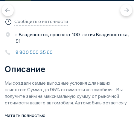
Сообщить о неточности
г. Владивосток, проспект 100-летия Владивостока,
51
8 800 500 35 60
Описание
Мы создали самые выгодные условия для наших
клиентов: Сумма до 95% стоимости автомобиля - Вы
получите займ на максимальную сумму от рыночной
стоимости вашего автомобиля. Автомобиль остается у
Вас - После получения займа вы продолжаете
Читать полностью
пользоваться автомобилем. Одобрение и под старые
автомобили - Мы выдаем займы под отечественные и
иностранные автомобили от 1995 года выпуска. Нужно