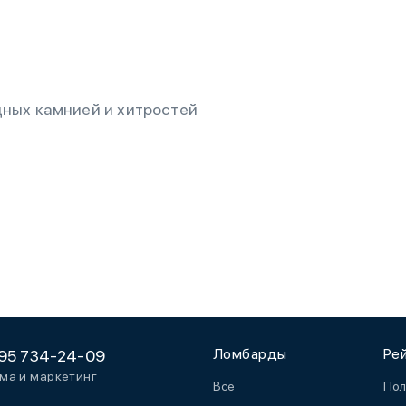
ных камнией и хитростей
Ломбарды
Ре
95 734-24-09
ма и маркетинг
Все
Пол