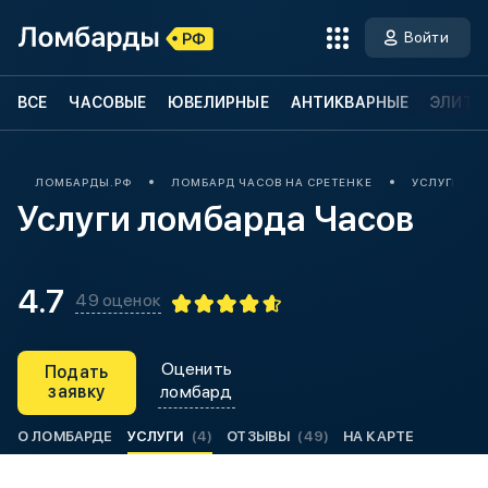
Войти
ВСЕ
ЧАСОВЫЕ
ЮВЕЛИРНЫЕ
АНТИКВАРНЫЕ
ЭЛИТН
ЛОМБАРДЫ.РФ
ЛОМБАРД ЧАСОВ НА СРЕТЕНКЕ
УСЛУГИ ЛО
Услуги ломбарда Часов
4.7
49 оценок
Оценить
Подать
заявку
ломбард
О ЛОМБАРДЕ
УСЛУГИ
(4)
ОТЗЫВЫ
(49)
НА КАРТЕ