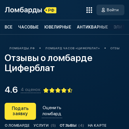
Войти
ВСЕ
ЧАСОВЫЕ
ЮВЕЛИРНЫЕ
АНТИКВАРНЫЕ
ЭЛИТН
ЛОМБАРДЫ.РФ
ЛОМБАРД ЧАСОВ «ЦИФЕРБЛАТ»
ОТЗЫВЫ О
Отзывы о ломбарде
Циферблат
4.6
4 оценок
Оценить
Подать
заявку
ломбард
О ЛОМБАРДЕ
УСЛУГИ
(5)
ОТЗЫВЫ
(4)
НА КАРТЕ