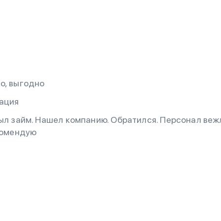
о, выгодно
кация
ыл займ. Нашел компанию. Обратился. Персонал веж
комендую