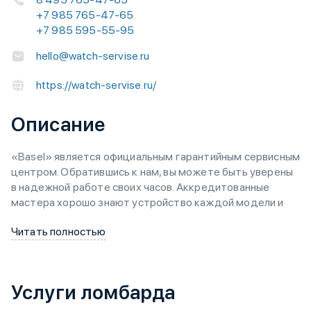
+7 985 765-47-65
+7 985 595-55-95
hello@watch-servise.ru
https://watch-servise.ru/
Описание
«Basel» является официальным гарантийным сервисным
центром. Обратившись к нам, вы можете быть уверены
в надежной работе своих часов. Аккредитованные
мастера хорошо знают устройство каждой модели и
предложат оптимальный вариант решения проблемы в
Читать полностью
разумные сроки. Мы работаем только с оригинальными
деталями и гарантируем их высокое качество, поэтому
после ремонта часы будут работать бесперебойно
долгое время.
Услуги ломбарда