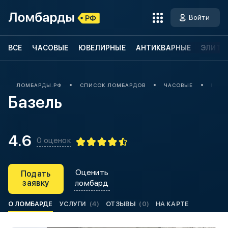
Войти
ВСЕ
ЧАСОВЫЕ
ЮВЕЛИРНЫЕ
АНТИКВАРНЫЕ
ЭЛИТН
ЛОМБАРДЫ.РФ
СПИСОК ЛОМБАРДОВ
ЧАСОВЫЕ
БАЗЕ
Базель
4.6
0 оценок
Оценить
Подать
заявку
ломбард
О ЛОМБАРДЕ
УСЛУГИ
(4)
ОТЗЫВЫ
(0)
НА КАРТЕ