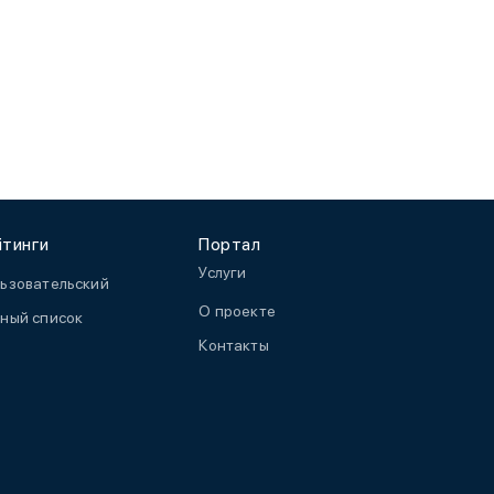
йтинги
Портал
Услуги
ьзовательский
О проекте
ный список
Контакты