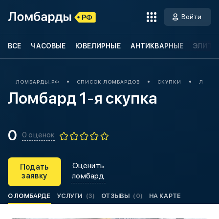
Войти
ВСЕ
ЧАСОВЫЕ
ЮВЕЛИРНЫЕ
АНТИКВАРНЫЕ
ЭЛИТН
ЛОМБАРДЫ.РФ
СПИСОК ЛОМБАРДОВ
СКУПКИ
ЛОМБА
Ломбард 1-я скупка
0
0 оценок
Оценить
Подать
заявку
ломбард
О ЛОМБАРДЕ
УСЛУГИ
(3)
ОТЗЫВЫ
(0)
НА КАРТЕ