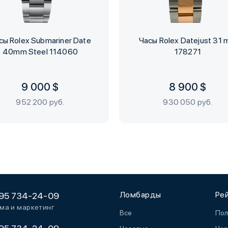
сы Rolex Submariner Date
Часы Rolex Datejust 31
40mm Steel 114060
178271
9 000 $
8 900 $
952 200 руб.
930 050 руб.
Ломбарды
Ре
95 734-24-09
ма и маркетинг
Все
Пол