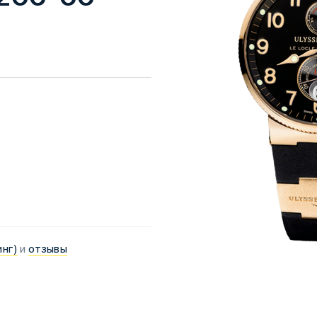
инг)
и
отзывы