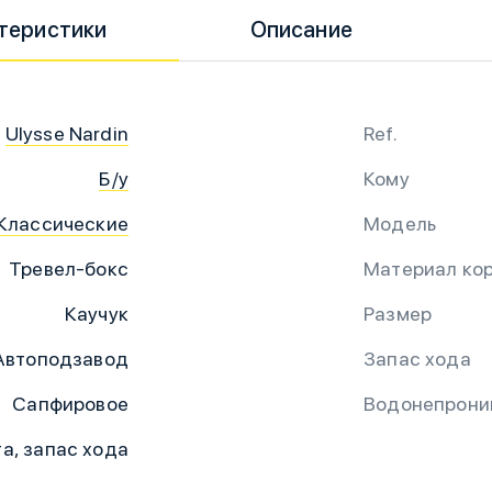
теристики
Описание
Ulysse Nardin
Ref.
Б/у
Кому
Классические
Модель
Тревел-бокс
Материал кор
Каучук
Размер
Автоподзавод
Запас хода
Сапфировое
Водонепрони
а, запас хода