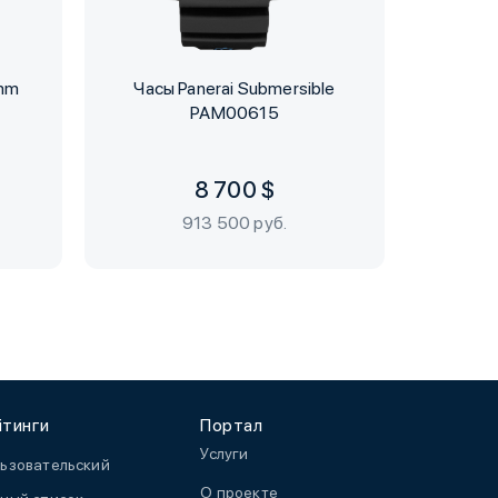
 mm
Часы Panerai Submersible
Час
PAM00615
Chron
8 700 $
913 500 руб.
йтинги
Портал
Услуги
ьзовательский
О проекте